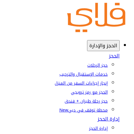
الحجز والإدارة
الحجز
حجز الرحلات
خدمات الإستقبال والترحيب
إنجاز إجراءات السفر من المنزل
الحجز مع رمز ترويجي
حجز رحلة طيران + فندق
محطة توقف في دبي
New
إدارة الحجز
إدارة الحجز