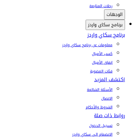
رحلات المتابعة
الوجهات
برنامج سكاي واردز
برنامج سكاي واردز
معلومات عن برنامج سكاي واردز
كسب الأميال
إنفاق الأميال
فئات العضوية
اكتشف المزيد
الأسئلة الشائعة
الاتصال
الشروط والأحكام
روابط ذات صلة
تسجيل الدخول
الانضمام إلى سكاي واردز