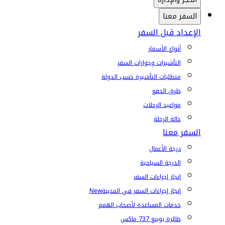
السفر معنا
الإعداد قبل السفر
أنواع الأسعار
التأشيرات وجوازات السفر
متطلبات التأشيرة حسب الدولة
طرق الدفع
مواعيد الرحلات
حالة الرحلة
السفر معنا
درجة الأعمال
الدرجة السياحية
إنجاز إجراءات السفر
إنجاز إجراءات السفر في المدينة
New
خدمات المساعدة لأصحاب الهمم
طائرة بوينغ 737 ماكس