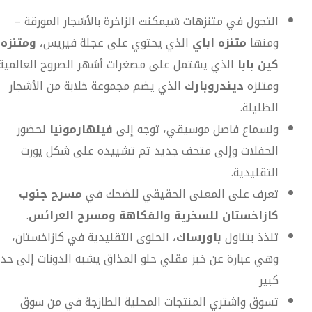
التجول في متنزهات شيمكنت الزاخرة بالأشجار المورقة –
ومنها
متنزه اباي
الذي يحتوي على عجلة فيريس،
ومتنزه
كين بابا
الذي يشتمل على مصغرات أشهر الصروح العالمية
ومتنزه
ديندروبارك
الذي يضم مجموعة خلابة من الأشجار
الظليلة.
ولسماع فاصل موسيقي، توجه إلى
فيلهارمونيا
لحضور
الحفلات وإلى متحف جديد تم تشييده على شكل يورت
التقليدية.
تعرف على المعنى الحقيقي للضحك في
مسرح جنوب
كازاخستان للسخرية والفكاهة ومسرح العرائس
.
تلذذ بتناول
باورساك
، الحلوى التقليدية في كازاخستان،
وهي عبارة عن خبز مقلي حلو المذاق يشبه الدونات إلى حد
كبير
تسوق واشتري المنتجات المحلية الطازجة في من سوق