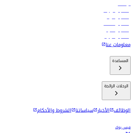
الوظائف
رحلات إلى تبيليسي
رحلات إلى الرياض
رحلات إلى مسقط
رحلات إلى ماليه
رحلات إلى كولومبو
معلومات عنا
المساعدة
الرحلات الرائجة
الوظائف
الأخبار
سياساتنا
الشروط والأحكام
فيس بوك