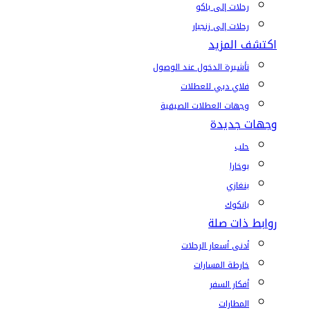
رحلات إلى باكو
رحلات إلى زنجبار
اكتشف المزيد
تأشيرة الدخول عند الوصول
فلاي دبي للعطلات
وجهات العطلات الصيفية
وجهات جديدة
حلب
بوخارا
بنغازي
بانكوك
روابط ذات صلة
أدنى أسعار الرحلات
خارطة المسارات
أفكار السفر
المطارات