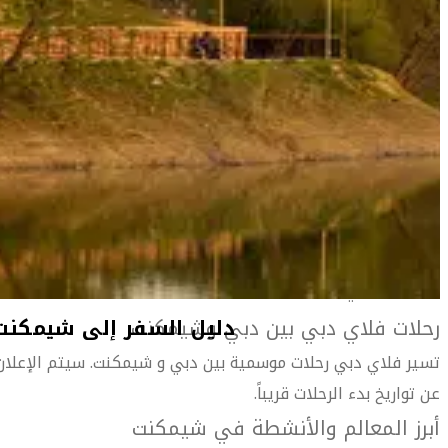
المعلومات الخاصة بالمطار
دليل
أهلاً بك في شيمكنت
مدينة نابضة بالحياة تقع في جنوب كازاخستان، وتشتم فيها
بوضوح عبق آسيا الوسطى نظراً لقربها من دول أوزبكستان
وطاجيكستان وقيرغيزستان المجاورة.
دليل
تضم شيمكنت بين جنباتها مزيجاً من كل شيء. فمن عراقة الماضي
تشاهد المساجد الجميلة والأضرحة والأسواق المحلية الصاخبة
والأنهار والجبال والبراري والصروح الأثرية، ناهيك عن معالم
الحداثة الحالية.
رحلات فلاي دبي بين دبي وشيمكنت
دليل
تسير فلاي دبي رحلات موسمية بين دبي و شيمكنت. سيتم الإعلان
عن تواريخ بدء الرحلات قريباً.
أبرز المعالم والأنشطة في شيمكنت