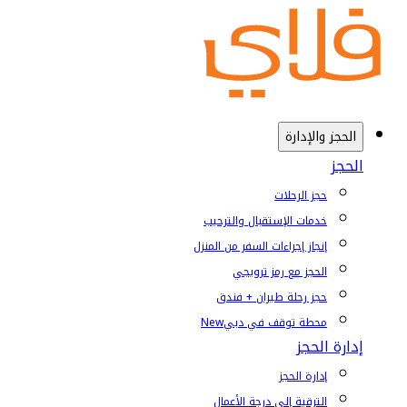
الحجز والإدارة
الحجز
حجز الرحلات
خدمات الإستقبال والترحيب
إنجاز إجراءات السفر من المنزل
الحجز مع رمز ترويجي
حجز رحلة طيران + فندق
محطة توقف في دبي
New
إدارة الحجز
إدارة الحجز
الترقية إلى درجة الأعمال