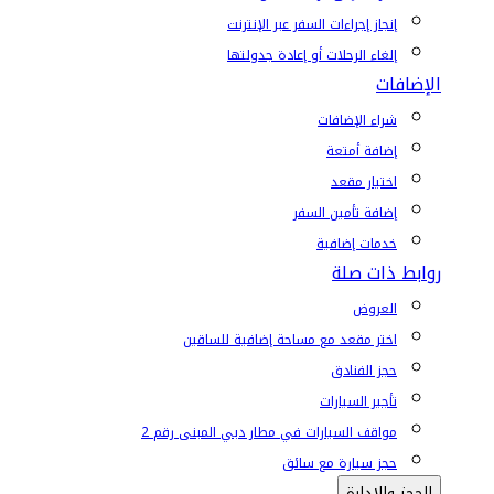
إنجاز إجراءات السفر عبر الإنترنت
إلغاء الرحلات أو إعادة جدولتها
الإضافات
شراء الإضافات
إضافة أمتعة
اختيار مقعد
إضافة تأمين السفر
خدمات إضافية
روابط ذات صلة
العروض
اختر مقعد مع مساحة إضافية للساقين
حجز الفنادق
تأجير السيارات
مواقف السيارات في مطار دبي المبنى رقم 2
حجز سيارة مع سائق
الحجز والإدارة