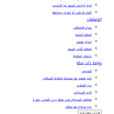
إنجاز إجراءات السفر عبر الإنترنت
إلغاء الرحلات أو إعادة جدولتها
الإضافات
شراء الإضافات
إضافة أمتعة
اختيار مقعد
إضافة تأمين السفر
خدمات إضافية
روابط ذات صلة
العروض
اختر مقعد مع مساحة إضافية للساقين
حجز الفنادق
تأجير السيارات
مواقف السيارات في مطار دبي المبنى رقم 2
حجز سيارة مع سائق
الحجز والإدارة