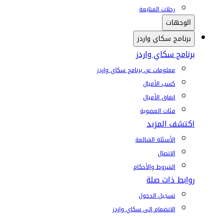
رحلات المتابعة
الوجهات
برنامج سكاي واردز
برنامج سكاي واردز
معلومات عن برنامج سكاي واردز
كسب الأميال
إنفاق الأميال
فئات العضوية
اكتشف المزيد
الأسئلة الشائعة
الاتصال
الشروط والأحكام
روابط ذات صلة
تسجيل الدخول
الانضمام إلى سكاي واردز