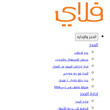
الحجز والإدارة
الحجز
حجز الرحلات
خدمات الإستقبال والترحيب
إنجاز إجراءات السفر من المنزل
الحجز مع رمز ترويجي
حجز رحلة طيران + فندق
محطة توقف في دبي
New
إدارة الحجز
إدارة الحجز
الترقية إلى درجة الأعمال