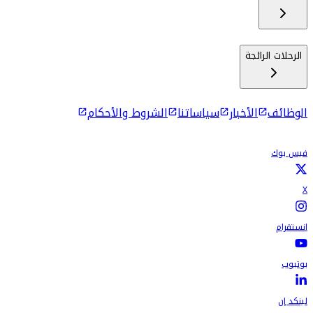
الرحلات الرائجة
الوظائف
الأخبار
سياساتنا
الشروط والأحكام
فيس بوك
X
انستقرام
يوتيوب
لينكد إن