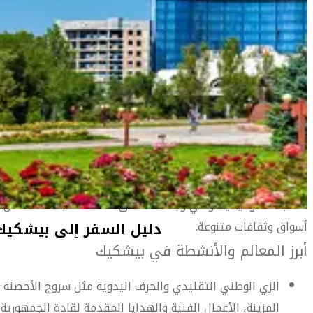
المعلومات الخاصة بالمطار
أهلاً بك في بيشكيك
أصبحت بيشكيك التي كانت ذات يوم محطة توقف على طريق
الحرير، عاصمة قيرغيزستان ومركزاً مالياً. وهي تقع على سفوح
جبال تيان شان المغطاة بالثلوج.
تعتبر هذه المدينة واحدة من أكثر المدن خضرة في العالم نظراً
للطرقات العريضة التي تصطف على جوانبها الأشجار بالإضافة إلى
وجود عدد هائل من الحدائق فيها كما تعد المدينة ميراثاً من
الحقبة السوفياتية. وهي وجهة تستحق الاكتشاف بما تضمه من
أسواق وثقافات متنوعة.
أبرز المعالم والأنشطة في بيشكيك
الزي الوطني التقليدي والحرف اليدوية مثل سروج الأحصنة
المزينة، الأعمال الفنية والهدايا المقدمة لقادة الجمهورية