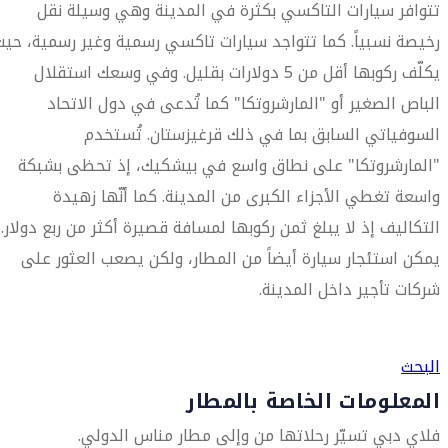
تتوافر سيارات التاكسي بكثرة في المدينة وهي وسيلة نقل
رخيصة نسبياً. كما تتواجد سيارات تاكسي رسمية وغير رسمية، حيث
يكلّف ركوبها أقل من 5 دولارات بقليل. وفي وسعك استقلال
الباص الصغير أو "المارشروتكا" كما تُدعى في دول الاتحاد
السوفياتي السابق بما في ذلك قرغيزستان. تُستخدم
"المارشروتكا" على نطاق واسع في بيشكيك، إذ تحظى بشبكة
واسعة تغطي الأجزاء الكبرى من المدينة. كما أنّها زهيدة
التكاليف إذ لا يبلغ ثمن ركوبها لمسافة قصيرة أكثر من ربع دولار.
يمكن استئجار سيارة أيضاً من المطار، ولكن يصعب العثور على
شركات تأجير داخل المدينة.
العثور على متجر السفر الأقرب إليك
البحث
المعلومات الخاصة بالمطار
فلاي دبي تسيّر رحلاتها من وإلى مطار مناس الدولي.