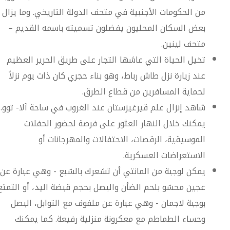
من الحكومات الأجنبية في متحف الدولة التاريخي. وما يزال
بعض السكان المحليون يفضلون تسميته باسمه القديم –
متحف لينين.
تخيل الحياة التي عاشها التجار على طريق الحرير العظيم
عند زيارة نزل طاش رباط، وهو بناء حجري كان ذات يوم نزلاً
لحماية المسافرين من قطاع الطرق.
شاهد إنزال علم قيرغيزستان عند الغروب في ساحة آلا- توو.
يمكنك خلال النهار العثور على فرصة لحضور الحفلات
الموسيقية، الرقصات، الاحتفالات والمهرجانات أو
الاستعراضات العسكرية.
يمكن لوجبة من المانتي أن تشعرك بالشبع - وهي عبارة عن
عجين محشو بلحم الضأن والبصل بحجم قبضة اليد، أو التمتع
بوجبة لاجمان - وهي عبارة عن ملفوف مع التوابل، البصل
وحساء الطماطم مع معكرونة منزلية رفيعة. كما يمكنك