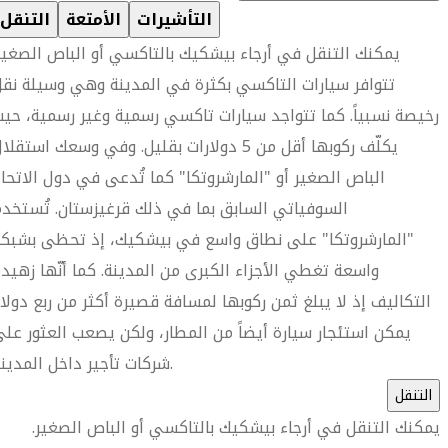
التأشيرات
الأمتعة
التنقل
يمكنك التنقل في أرجاء بيشكيك بالتاكسي أو الباص الصغير
تتوافر سيارات التاكسي بكثرة في المدينة وهي وسيلة نق
رخيصة نسبياً. كما تتواجد سيارات تاكسي رسمية وغير رسمية، حي
يكلّف ركوبها أقل من 5 دولارات بقليل. وفي وسعك استقلا
الباص الصغير أو "المارشروتكا" كما تُدعى في دول الاتحا
السوفياتي السابق بما في ذلك قرغيزستان. تُستخد
"المارشروتكا" على نطاق واسع في بيشكيك، إذ تحظى بشبكة
واسعة تغطي الأجزاء الكبرى من المدينة. كما أنّها زهيد
التكاليف إذ لا يبلغ ثمن ركوبها لمسافة قصيرة أكثر من ربع دولار
يمكن استئجار سيارة أيضاً من المطار، ولكن يصعب العثور عل
شركات تأجير داخل المدينة.
التنقل
يمكنك التنقل في أرجاء بيشكيك بالتاكسي أو الباص الصغير.