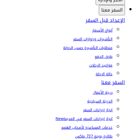
السفر معنا
الإعداد قبل السفر
أنواع الأسعار
التأشيرات وجوازات السفر
متطلبات التأشيرة حسب الدولة
طرق الدفع
مواعيد الرحلات
حالة الرحلة
السفر معنا
درجة الأعمال
الدرجة السياحية
إنجاز إجراءات السفر
إنجاز إجراءات السفر في المدينة
New
خدمات المساعدة لأصحاب الهمم
طائرة بوينغ 737 ماكس