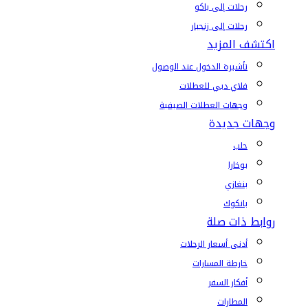
رحلات إلى باكو
رحلات إلى زنجبار
اكتشف المزيد
تأشيرة الدخول عند الوصول
فلاي دبي للعطلات
وجهات العطلات الصيفية
وجهات جديدة
حلب
بوخارا
بنغازي
بانكوك
روابط ذات صلة
أدنى أسعار الرحلات
خارطة المسارات
أفكار السفر
المطارات