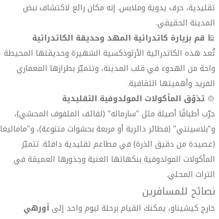
تقليدية، حرف يدوية وملابس. إنه مكان رائع لاكتشاف نبض
المدينة الحقيقي.
🕌
قم بزيارة كاتدرائية المهد وحديقة الكاتدرائية
تُعد هذه الكاتدرائية الأرثوذكسية الشهيرة وحديقتها المحيطة
واحة من الهدوء في قلب المدينة، وتتميّز بطرازها المعماري
الفريد وأهميتها الثقافية.
🍲
تذوّق المأكولات المولدوفية التقليدية
جرّب أطباقًا أصيلة مثل "سارماله" (لفائف الملفوف المحشي)،
و"بلاسينتي" (فطائر دائرية أو مربعة بحشوات متنوعة)، و"ماماليغا"
(عصيدة من دقيق الذرة) في مطاعم تقليدية دافئة. تتميّز
المأكولات المولدوفية بنكهاتها الغنية وجذورها العميقة في
التراث المحلي.
نصائح للمسافرين
خارج كيشيناو، يمكنك القيام برحلة ليوم واحد إلى
أورهي