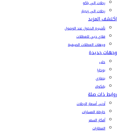
رحلات إلى باكو
رحلات إلى زنجبار
اكتشف المزيد
تأشيرة الدخول عند الوصول
فلاي دبي للعطلات
وجهات العطلات الصيفية
وجهات جديدة
حلب
بوخارا
بنغازي
بانكوك
روابط ذات صلة
أدنى أسعار الرحلات
خارطة المسارات
أفكار السفر
المطارات