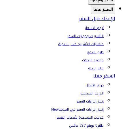
السفر معنا
الإعداد قبل السفر
أنواع الأسعار
التأشيرات وجوازات السفر
متطلبات التأشيرة حسب الدولة
طرق الدفع
مواعيد الرحلات
حالة الرحلة
السفر معنا
درجة الأعمال
الدرجة السياحية
إنجاز إجراءات السفر
إنجاز إجراءات السفر في المدينة
New
خدمات المساعدة لأصحاب الهمم
طائرة بوينغ 737 ماكس