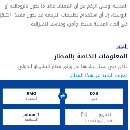
المدينة، وعلى الرغم من أن اللافتات غالبًا ما تكون بالرومانية أو
الروسية، إلا أن استخدام تطبيقات الترجمة قد يكون مفيدًا. التنقل
في أنحاء المدينة بسيط، وآمن، ومناسب للميزانية.
العثور على متجر السفر الأقرب إليك
البحث
المعلومات الخاصة بالمطار
فلاي دبي تسيّر رحلاتها من وإلى مطار كيشيناو الدولي.
معرفة المزيد عن هذا المطار.
RMO
DXB
دبي
كيشيناو
التاريخ
1
مسافر
السياحية
اختيار تاريخ المغادرة