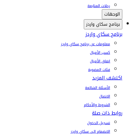
رحلات المتابعة
الوجهات
برنامج سكاي واردز
برنامج سكاي واردز
معلومات عن برنامج سكاي واردز
كسب الأميال
إنفاق الأميال
فئات العضوية
اكتشف المزيد
الأسئلة الشائعة
الاتصال
الشروط والأحكام
روابط ذات صلة
تسجيل الدخول
الانضمام إلى سكاي واردز