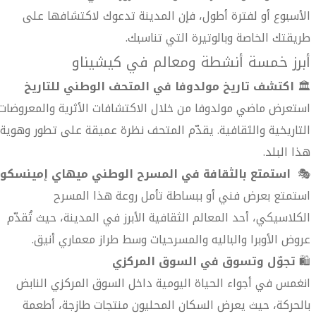
الأسبوع أو لفترة أطول، فإن المدينة تدعوك لاكتشافها على
طريقتك الخاصة وبالوتيرة التي تناسبك.
أبرز خمسة أنشطة ومعالم في كيشيناو
🏛️
اكتشف تاريخ مولدوفا في المتحف الوطني للتاريخ
استعرض ماضي مولدوفا من خلال الاكتشافات الأثرية والمعروضات
التاريخية والثقافية. يقدّم المتحف نظرة عميقة على تطور وهوية
هذا البلد.
🎭
استمتع بالثقافة في المسرح الوطني ميهاي إمينسكو
استمتع بعرض فني أو ببساطة تأمل روعة هذا المسرح
الكلاسيكي، أحد المعالم الثقافية الأبرز في المدينة، حيث تُقدّم
عروض الأوبرا والباليه والمسرحيات وسط طراز معماري أنيق.
🛍️
تجوّل وتسوق في السوق المركزي
انغمس في أجواء الحياة اليومية داخل السوق المركزي النابض
بالحركة، حيث يعرض السكان المحليون منتجات طازجة، أطعمة