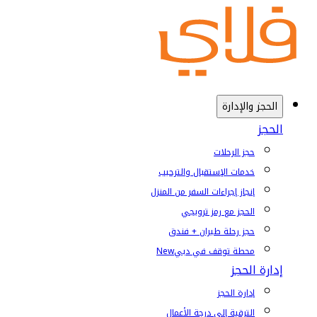
الحجز والإدارة
الحجز
حجز الرحلات
خدمات الإستقبال والترحيب
إنجاز إجراءات السفر من المنزل
الحجز مع رمز ترويجي
حجز رحلة طيران + فندق
محطة توقف في دبي
New
إدارة الحجز
إدارة الحجز
الترقية إلى درجة الأعمال