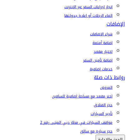
إنجاز إجراءات السفر عبر الإنترنت
إلغاء الرحلات أو إعادة جدولتها
الإضافات
شراء الإضافات
إضافة أمتعة
اختيار مقعد
إضافة تأمين السفر
خدمات إضافية
روابط ذات صلة
العروض
اختر مقعد مع مساحة إضافية للساقين
حجز الفنادق
تأجير السيارات
مواقف السيارات في مطار دبي المبنى رقم 2
حجز سيارة مع سائق
الحجز والإدارة