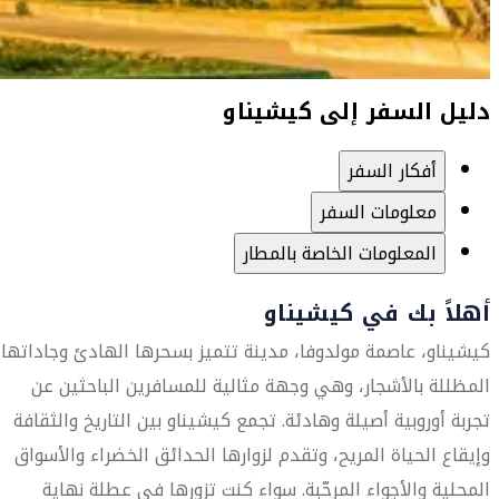
دليل السفر إلى كيشيناو
أفكار السفر
معلومات السفر
المعلومات الخاصة بالمطار
أهلاً بك في كيشيناو
كيشيناو، عاصمة مولدوفا، مدينة تتميز بسحرها الهادئ وجاداتها
المظللة بالأشجار، وهي وجهة مثالية للمسافرين الباحثين عن
تجربة أوروبية أصيلة وهادئة. تجمع كيشيناو بين التاريخ والثقافة
وإيقاع الحياة المريح، وتقدم لزوارها الحدائق الخضراء والأسواق
المحلية والأجواء المرحّبة. سواء كنت تزورها في عطلة نهاية