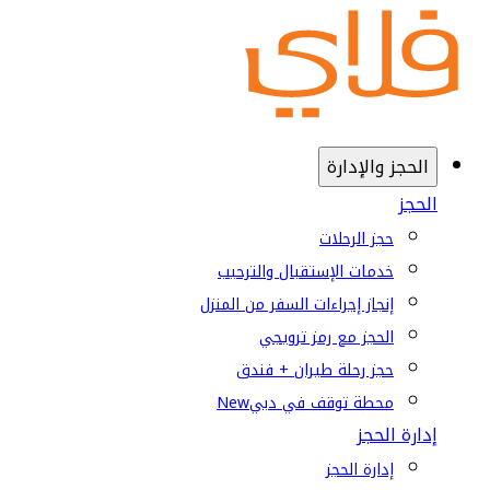
الحجز والإدارة
الحجز
حجز الرحلات
خدمات الإستقبال والترحيب
إنجاز إجراءات السفر من المنزل
الحجز مع رمز ترويجي
حجز رحلة طيران + فندق
محطة توقف في دبي
New
إدارة الحجز
إدارة الحجز