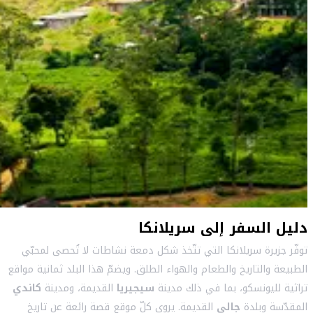
دليل السفر إلى سريلانكا
توفّر جزيرة سريلانكا التي تتّخذ شكل دمعة نشاطات لا تُحصى لمحبّي
الطبيعة والتاريخ والطعام والهواء الطلق. ويضمّ هذا البلد ثمانية مواقع
تراثية لليونسكو، بما في ذلك مدينة
سيجيريا
القديمة، ومدينة
كاندي
المقدّسة وبلدة
جالي
القديمة. يروي كلّ موقع قصة رائعة عن تاريخ