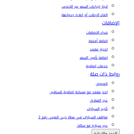
إنجاز إجراءات السفر عبر الإنترنت
إلغاء الرحلات أو إعادة جدولتها
الإضافات
شراء الإضافات
إضافة أمتعة
اختيار مقعد
إضافة تأمين السفر
خدمات إضافية
روابط ذات صلة
العروض
اختر مقعد مع مساحة إضافية للساقين
حجز الفنادق
تأجير السيارات
مواقف السيارات في مطار دبي المبنى رقم 2
حجز سيارة مع سائق
الحجز والإدارة