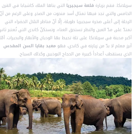
سريلانكا. فقم بزيارة
قلعة سيجيريا
التي بناها الملك كاشيابا في القرن
الخامس والتي تجد فيها تمثال أسد منحوت من الصخر. وعلى الرغم من أنّ
الرحلة إلى أعلى صخرة سيجيريا طويلة، إلّا أنّ مناظر التلال الخضراء التي
تمتدّ على مدّ العين والنظر تستحق العناء. وتستكنّ كاندي التي تُعتبر ثاني
أكبر مدينة في سريلانكا على تلة تحيط بها الوديان والأنهار والبحيرات. أمّا
أبرز معلم لا بدّ من زيارته في كاندي، فهو
معبد بقايا السن المقدس
الذي يستقطب أعداداً كبيرة من الحجاج البوذيين وكذلك السياح.