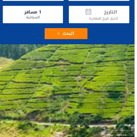
التاريخ
1
مسافر
السياحية
اختيار تاريخ المغادرة
البحث