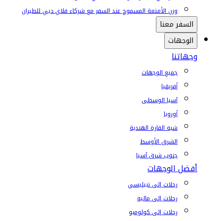
وزن الأمتعة المسموح عند السفر مع شركاء فلاي دبي للطيران
السفر معنا
الوجهات
وجهاتنا
جميع الوجهات
أفريقيا
آسيا الوسطى
أوروبا
شبه القارة الهندية
الشرق الأوسط
جنوب شرق آسيا
أفضل الوجهات
رحلات إلى تبيليسي
رحلات إلى ماليه
رحلات إلى كولومبو