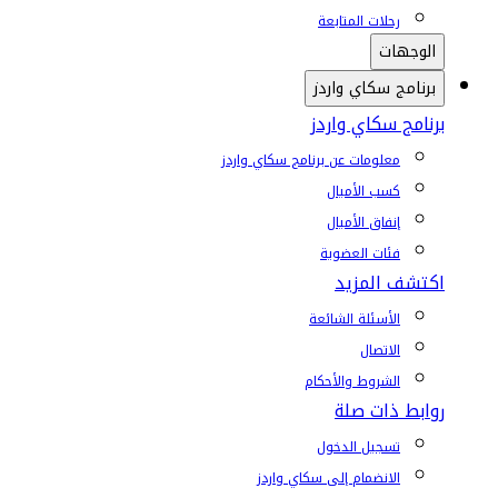
رحلات المتابعة
الوجهات
برنامج سكاي واردز
برنامج سكاي واردز
معلومات عن برنامج سكاي واردز
كسب الأميال
إنفاق الأميال
فئات العضوية
اكتشف المزيد
الأسئلة الشائعة
الاتصال
الشروط والأحكام
روابط ذات صلة
تسجيل الدخول
الانضمام إلى سكاي واردز