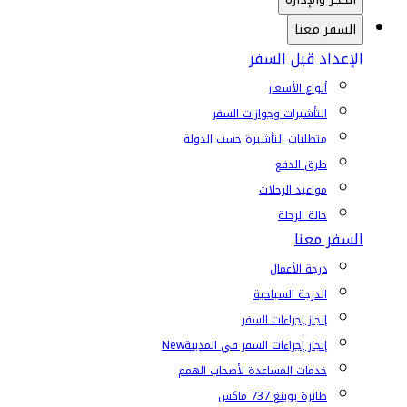
السفر معنا
الإعداد قبل السفر
أنواع الأسعار
التأشيرات وجوازات السفر
متطلبات التأشيرة حسب الدولة
طرق الدفع
مواعيد الرحلات
حالة الرحلة
السفر معنا
درجة الأعمال
الدرجة السياحية
إنجاز إجراءات السفر
إنجاز إجراءات السفر في المدينة
New
خدمات المساعدة لأصحاب الهمم
طائرة بوينغ 737 ماكس