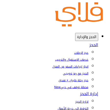
الحجز والإدارة
الحجز
حجز الرحلات
خدمات الإستقبال والترحيب
إنجاز إجراءات السفر من المنزل
الحجز مع رمز ترويجي
حجز رحلة طيران + فندق
محطة توقف في دبي
New
إدارة الحجز
إدارة الحجز
الترقية إلى درجة الأعمال