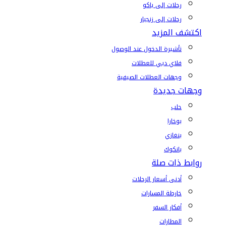
رحلات إلى باكو
رحلات إلى زنجبار
اكتشف المزيد
تأشيرة الدخول عند الوصول
فلاي دبي للعطلات
وجهات العطلات الصيفية
وجهات جديدة
حلب
بوخارا
بنغازي
بانكوك
روابط ذات صلة
أدنى أسعار الرحلات
خارطة المسارات
أفكار السفر
المطارات