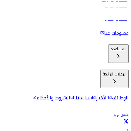
رحلات إلى الرياض
رحلات إلى مسقط
رحلات إلى ماليه
رحلات إلى كولومبو
معلومات عنا
المساعدة
الرحلات الرائجة
الوظائف
الأخبار
سياساتنا
الشروط والأحكام
فيس بوك
X