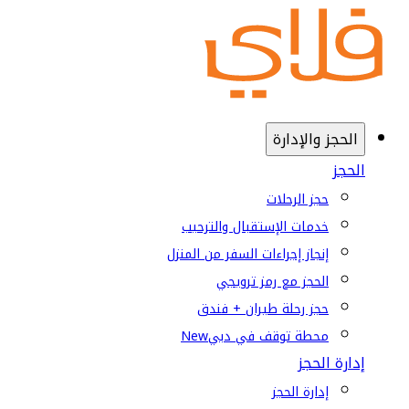
الحجز والإدارة
الحجز
حجز الرحلات
خدمات الإستقبال والترحيب
إنجاز إجراءات السفر من المنزل
الحجز مع رمز ترويجي
حجز رحلة طيران + فندق
محطة توقف في دبي
New
إدارة الحجز
إدارة الحجز