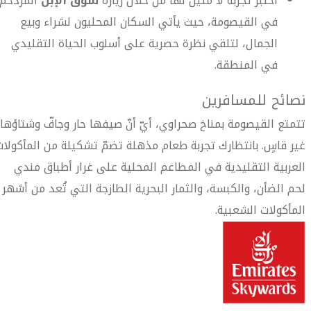
اختبر تجربة لا مثيل لها من خلال زيارة
سوق الإبل
المزدحم
في القيصومة، حيث يأتي السكان المحليون لشراء وبيع
الجمال، لتلقي نظرة حصرية على أسلوب الحياة التقليدي
في المنطقة.
نصائح للمسافرين
تتمتع القيصومة بمناخ صحراوي، أيّ أنّ صيفها حار وجافّ وشتاؤها
غير قاسٍ. بانتظارك تجربة طعام مذهلة تضمّ تشكيلة من المأكولات
العربية التقليدية في المطاعم المحلية على غرار أطباق مندي
لحم الضأن، والكبسة، والثمار البحرية الطازجة التي تُعد من أشهر
المأكولات الشعبية.