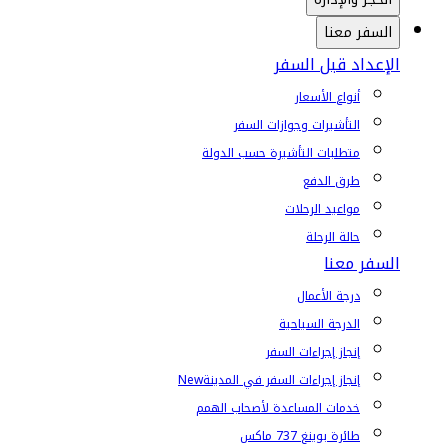
السفر معنا
الإعداد قبل السفر
أنواع الأسعار
التأشيرات وجوازات السفر
متطلبات التأشيرة حسب الدولة
طرق الدفع
مواعيد الرحلات
حالة الرحلة
السفر معنا
درجة الأعمال
الدرجة السياحية
إنجاز إجراءات السفر
إنجاز إجراءات السفر في المدينة
New
خدمات المساعدة لأصحاب الهمم
طائرة بوينغ 737 ماكس