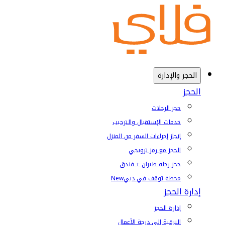
الحجز والإدارة
الحجز
حجز الرحلات
خدمات الإستقبال والترحيب
إنجاز إجراءات السفر من المنزل
الحجز مع رمز ترويجي
حجز رحلة طيران + فندق
محطة توقف في دبي
New
إدارة الحجز
إدارة الحجز
الترقية إلى درجة الأعمال