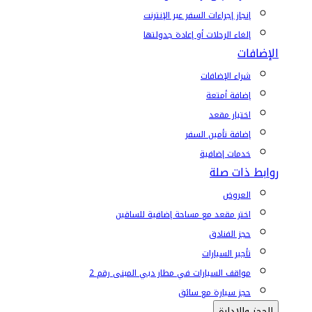
إنجاز إجراءات السفر عبر الإنترنت
إلغاء الرحلات أو إعادة جدولتها
الإضافات
شراء الإضافات
إضافة أمتعة
اختيار مقعد
إضافة تأمين السفر
خدمات إضافية
روابط ذات صلة
العروض
اختر مقعد مع مساحة إضافية للساقين
حجز الفنادق
تأجير السيارات
مواقف السيارات في مطار دبي المبنى رقم 2
حجز سيارة مع سائق
الحجز والإدارة