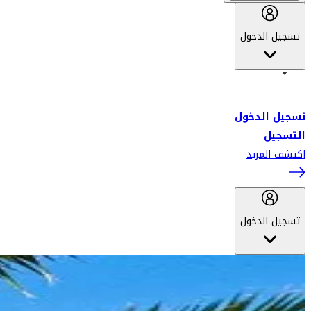
تسجيل الدخول
أهلاً بك في سكاي واردز طيران الإمارات برنامج الولاء المعتمد من قبل
طيران الإمارات، ومؤخراً فلاي دبي.
تسجيل الدخول
التسجيل
اكتشف المزيد
تسجيل الدخول