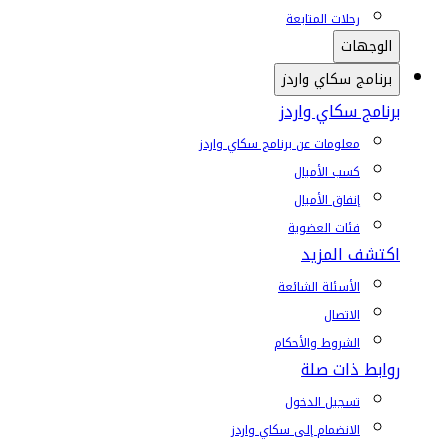
رحلات المتابعة
الوجهات
برنامج سكاي واردز
برنامج سكاي واردز
معلومات عن برنامج سكاي واردز
كسب الأميال
إنفاق الأميال
فئات العضوية
اكتشف المزيد
الأسئلة الشائعة
الاتصال
الشروط والأحكام
روابط ذات صلة
تسجيل الدخول
الانضمام إلى سكاي واردز