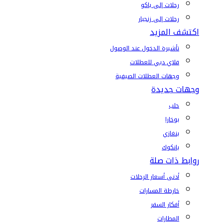
رحلات إلى باكو
رحلات إلى زنجبار
اكتشف المزيد
تأشيرة الدخول عند الوصول
فلاي دبي للعطلات
وجهات العطلات الصيفية
وجهات جديدة
حلب
بوخارا
بنغازي
بانكوك
روابط ذات صلة
أدنى أسعار الرحلات
خارطة المسارات
أفكار السفر
المطارات