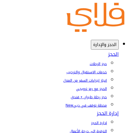
الحجز والإدارة
الحجز
حجز الرحلات
خدمات الإستقبال والترحيب
إنجاز إجراءات السفر من المنزل
الحجز مع رمز ترويجي
حجز رحلة طيران + فندق
محطة توقف في دبي
New
إدارة الحجز
إدارة الحجز
الترقية إلى درجة الأعمال