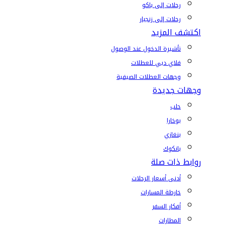
رحلات إلى باكو
رحلات إلى زنجبار
اكتشف المزيد
تأشيرة الدخول عند الوصول
فلاي دبي للعطلات
وجهات العطلات الصيفية
وجهات جديدة
حلب
بوخارا
بنغازي
بانكوك
روابط ذات صلة
أدنى أسعار الرحلات
خارطة المسارات
أفكار السفر
المطارات