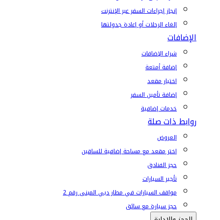
إنجاز إجراءات السفر عبر الإنترنت
إلغاء الرحلات أو إعادة جدولتها
الإضافات
شراء الإضافات
إضافة أمتعة
اختيار مقعد
إضافة تأمين السفر
خدمات إضافية
روابط ذات صلة
العروض
اختر مقعد مع مساحة إضافية للساقين
حجز الفنادق
تأجير السيارات
مواقف السيارات في مطار دبي المبنى رقم 2
حجز سيارة مع سائق
الحجز والإدارة