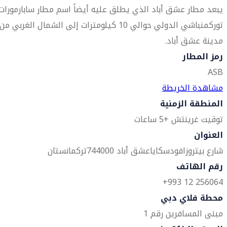
يبعد مطار عشق أباد الذي يطلق عليه أيضاً اسم مطار سابارمورات
توركمنباشي الدولي حوالي 10 كيلومترات إلى الشمال الغربي من
مدينة عشق أباد.
رمز المطار
ASB
مشاهدة الخريطة
المنطقة الزمنية
توقيت غرينتش +5 ساعات
العنوان
شارع بيتروزافودسكايا
عشق أباد 744000
تركمانستان
رقم الهاتف
256064 12 993+
محطة فلاي دبي
مبنى المسافرين رقم 1