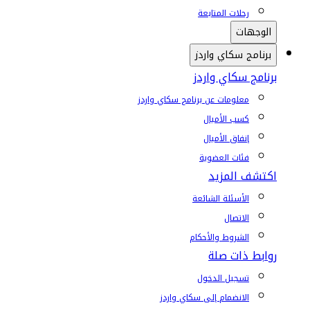
رحلات المتابعة
الوجهات
برنامج سكاي واردز
برنامج سكاي واردز
معلومات عن برنامج سكاي واردز
كسب الأميال
إنفاق الأميال
فئات العضوية
اكتشف المزيد
الأسئلة الشائعة
الاتصال
الشروط والأحكام
روابط ذات صلة
تسجيل الدخول
الانضمام إلى سكاي واردز