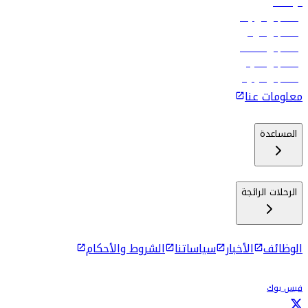
الوظائف
رحلات إلى تبيليسي
رحلات إلى الرياض
رحلات إلى مسقط
رحلات إلى ماليه
رحلات إلى كولومبو
معلومات عنا
المساعدة
الرحلات الرائجة
الوظائف
الأخبار
سياساتنا
الشروط والأحكام
فيس بوك