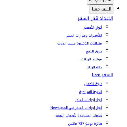
السفر معنا
الإعداد قبل السفر
أنواع الأسعار
التأشيرات وجوازات السفر
متطلبات التأشيرة حسب الدولة
طرق الدفع
مواعيد الرحلات
حالة الرحلة
السفر معنا
درجة الأعمال
الدرجة السياحية
إنجاز إجراءات السفر
إنجاز إجراءات السفر في المدينة
New
خدمات المساعدة لأصحاب الهمم
طائرة بوينغ 737 ماكس