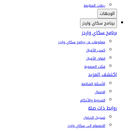
رحلات المتابعة
الوجهات
برنامج سكاي واردز
برنامج سكاي واردز
معلومات عن برنامج سكاي واردز
كسب الأميال
إنفاق الأميال
فئات العضوية
اكتشف المزيد
الأسئلة الشائعة
الاتصال
الشروط والأحكام
روابط ذات صلة
تسجيل الدخول
الانضمام إلى سكاي واردز