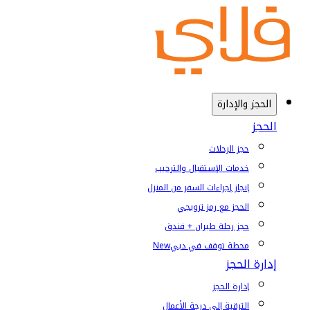
الحجز والإدارة
الحجز
حجز الرحلات
خدمات الإستقبال والترحيب
إنجاز إجراءات السفر من المنزل
الحجز مع رمز ترويجي
حجز رحلة طيران + فندق
محطة توقف في دبي
New
إدارة الحجز
إدارة الحجز
الترقية إلى درجة الأعمال