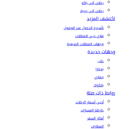
رحلات إلى باكو
رحلات إلى زنجبار
اكتشف المزيد
تأشيرة الدخول عند الوصول
فلاي دبي للعطلات
وجهات العطلات الصيفية
وجهات جديدة
حلب
بوخارا
بنغازي
بانكوك
روابط ذات صلة
أدنى أسعار الرحلات
خارطة المسارات
أفكار السفر
المطارات