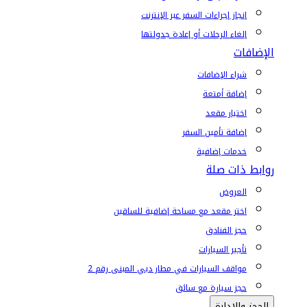
إنجاز إجراءات السفر عبر الإنترنت
إلغاء الرحلات أو إعادة جدولتها
الإضافات
شراء الإضافات
إضافة أمتعة
اختيار مقعد
إضافة تأمين السفر
خدمات إضافية
روابط ذات صلة
العروض
اختر مقعد مع مساحة إضافية للساقين
حجز الفنادق
تأجير السيارات
مواقف السيارات في مطار دبي المبنى رقم 2
حجز سيارة مع سائق
الحجز والإدارة