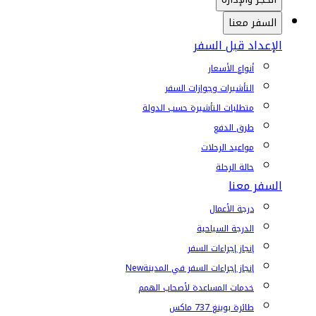
السفر معنا
الإعداد قبل السفر
أنواع الأسعار
التأشيرات وجوازات السفر
متطلبات التأشيرة حسب الدولة
طرق الدفع
مواعيد الرحلات
حالة الرحلة
السفر معنا
درجة الأعمال
الدرجة السياحية
إنجاز إجراءات السفر
إنجاز إجراءات السفر في المدينة
New
خدمات المساعدة لأصحاب الهمم
طائرة بوينغ 737 ماكس