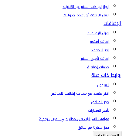
إنجاز إجراءات السفر عبر الإنترنت
إلغاء الرحلات أو إعادة جدولتها
الإضافات
شراء الإضافات
إضافة أمتعة
اختيار مقعد
إضافة تأمين السفر
خدمات إضافية
روابط ذات صلة
العروض
اختر مقعد مع مساحة إضافية للساقين
حجز الفنادق
تأجير السيارات
مواقف السيارات في مطار دبي المبنى رقم 2
حجز سيارة مع سائق
الحجز والإدارة