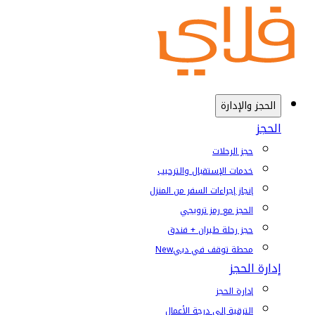
الحجز والإدارة
الحجز
حجز الرحلات
خدمات الإستقبال والترحيب
إنجاز إجراءات السفر من المنزل
الحجز مع رمز ترويجي
حجز رحلة طيران + فندق
محطة توقف في دبي
New
إدارة الحجز
إدارة الحجز
الترقية إلى درجة الأعمال