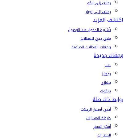
رحلات إلى باكو
رحلات إلى زنجبار
اكتشف المزيد
تأشيرة الدخول عند الوصول
فلاي دبي للعطلات
وجهات العطلات الصيفية
وجهات جديدة
حلب
بوخارا
بنغازي
بانكوك
روابط ذات صلة
أدنى أسعار الرحلات
خارطة المسارات
أفكار السفر
المطارات