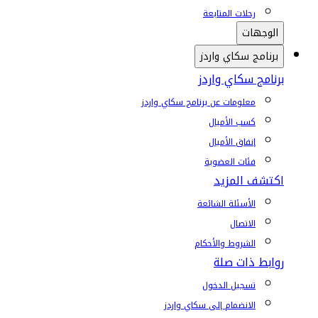
رحلات المتابعة
الوجهات
برنامج سكاي واردز
برنامج سكاي واردز
معلومات عن برنامج سكاي واردز
كسب الأميال
إنفاق الأميال
فئات العضوية
اكتشف المزيد
الأسئلة الشائعة
الاتصال
الشروط والأحكام
روابط ذات صلة
تسجيل الدخول
الانضمام إلى سكاي واردز