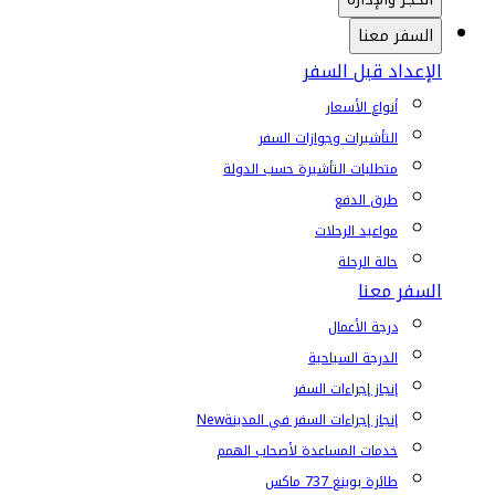
السفر معنا
الإعداد قبل السفر
أنواع الأسعار
التأشيرات وجوازات السفر
متطلبات التأشيرة حسب الدولة
طرق الدفع
مواعيد الرحلات
حالة الرحلة
السفر معنا
درجة الأعمال
الدرجة السياحية
إنجاز إجراءات السفر
إنجاز إجراءات السفر في المدينة
New
خدمات المساعدة لأصحاب الهمم
طائرة بوينغ 737 ماكس