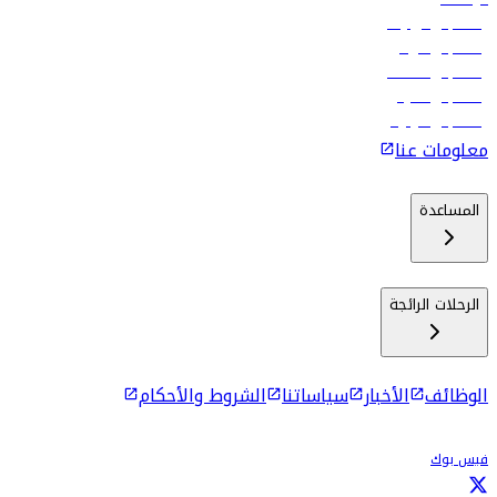
رحلات إلى تبيليسي
رحلات إلى الرياض
رحلات إلى مسقط
رحلات إلى ماليه
رحلات إلى كولومبو
معلومات عنا
المساعدة
الرحلات الرائجة
الوظائف
الأخبار
سياساتنا
الشروط والأحكام
فيس بوك