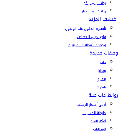
رحلات إلى باكو
رحلات إلى زنجبار
اكتشف المزيد
تأشيرة الدخول عند الوصول
فلاي دبي للعطلات
وجهات العطلات الصيفية
وجهات جديدة
حلب
بوخارا
بنغازي
بانكوك
روابط ذات صلة
أدنى أسعار الرحلات
خارطة المسارات
أفكار السفر
المطارات