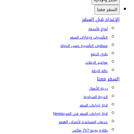
السفر معنا
الإعداد قبل السفر
أنواع الأسعار
التأشيرات وجوازات السفر
متطلبات التأشيرة حسب الدولة
طرق الدفع
مواعيد الرحلات
حالة الرحلة
السفر معنا
درجة الأعمال
الدرجة السياحية
إنجاز إجراءات السفر
إنجاز إجراءات السفر في المدينة
New
خدمات المساعدة لأصحاب الهمم
طائرة بوينغ 737 ماكس