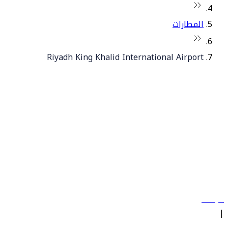
المطارات
Riyadh King Khalid International Airport
© فلاي دبي 2026. جميع الحقوق محفوظة.
سياساتنا
|
الشروط والأحكام