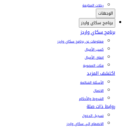
رحلات المتابعة
الوجهات
برنامج سكاي واردز
برنامج سكاي واردز
معلومات عن برنامج سكاي واردز
كسب الأميال
إنفاق الأميال
فئات العضوية
اكتشف المزيد
الأسئلة الشائعة
الاتصال
الشروط والأحكام
روابط ذات صلة
تسجيل الدخول
الانضمام إلى سكاي واردز