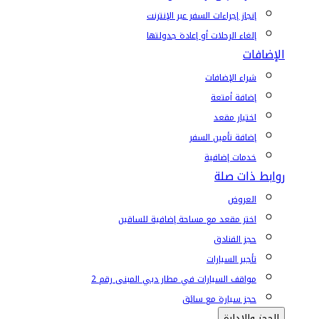
إنجاز إجراءات السفر عبر الإنترنت
إلغاء الرحلات أو إعادة جدولتها
الإضافات
شراء الإضافات
إضافة أمتعة
اختيار مقعد
إضافة تأمين السفر
خدمات إضافية
روابط ذات صلة
العروض
اختر مقعد مع مساحة إضافية للساقين
حجز الفنادق
تأجير السيارات
مواقف السيارات في مطار دبي المبنى رقم 2
حجز سيارة مع سائق
الحجز والإدارة