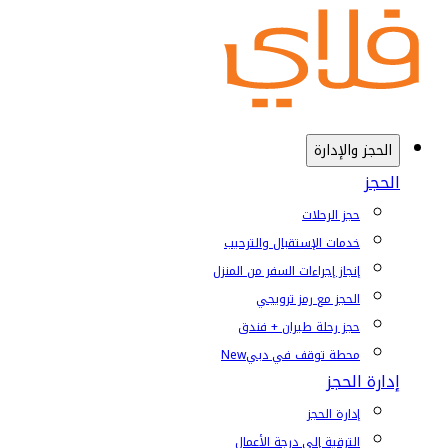
الحجز والإدارة
الحجز
حجز الرحلات
خدمات الإستقبال والترحيب
إنجاز إجراءات السفر من المنزل
الحجز مع رمز ترويجي
حجز رحلة طيران + فندق
محطة توقف في دبي
New
إدارة الحجز
إدارة الحجز
الترقية إلى درجة الأعمال