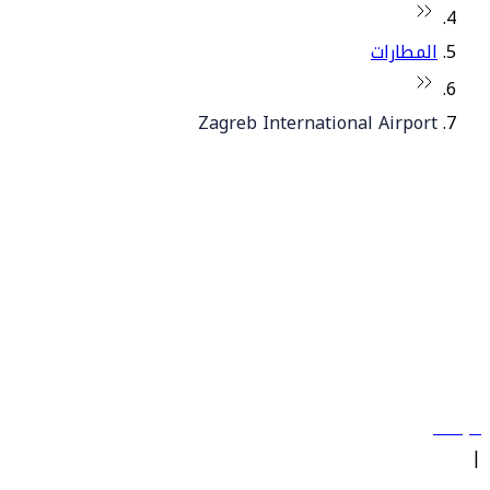
المطارات
Zagreb International Airport
© فلاي دبي 2026. جميع الحقوق محفوظة.
سياساتنا
|
الشروط والأحكام