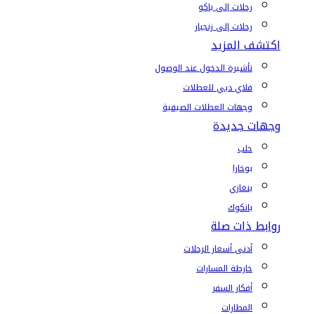
رحلات إلى باكو
رحلات إلى زنجبار
اكتشف المزيد
تأشيرة الدخول عند الوصول
فلاي دبي للعطلات
وجهات العطلات الصيفية
وجهات جديدة
حلب
بوخارا
بنغازي
بانكوك
روابط ذات صلة
أدنى أسعار الرحلات
خارطة المسارات
أفكار السفر
المطارات