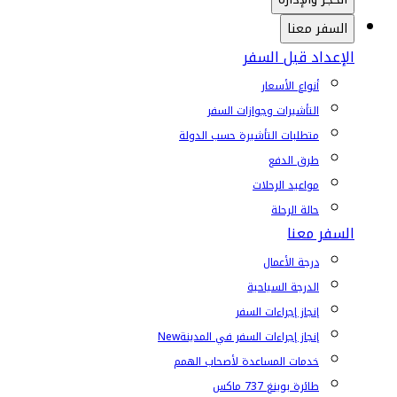
السفر معنا
الإعداد قبل السفر
أنواع الأسعار
التأشيرات وجوازات السفر
متطلبات التأشيرة حسب الدولة
طرق الدفع
مواعيد الرحلات
حالة الرحلة
السفر معنا
درجة الأعمال
الدرجة السياحية
إنجاز إجراءات السفر
إنجاز إجراءات السفر في المدينة
New
خدمات المساعدة لأصحاب الهمم
طائرة بوينغ 737 ماكس