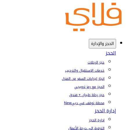
الحجز والإدارة
الحجز
حجز الرحلات
خدمات الإستقبال والترحيب
إنجاز إجراءات السفر من المنزل
الحجز مع رمز ترويجي
حجز رحلة طيران + فندق
محطة توقف في دبي
New
إدارة الحجز
إدارة الحجز
الترقية إلى درجة الأعمال