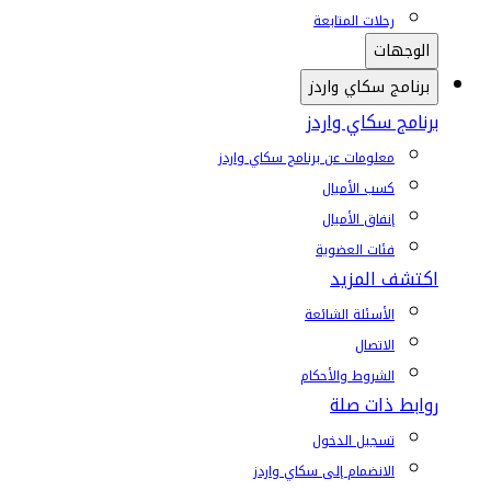
رحلات المتابعة
الوجهات
برنامج سكاي واردز
برنامج سكاي واردز
معلومات عن برنامج سكاي واردز
كسب الأميال
إنفاق الأميال
فئات العضوية
اكتشف المزيد
الأسئلة الشائعة
الاتصال
الشروط والأحكام
روابط ذات صلة
تسجيل الدخول
الانضمام إلى سكاي واردز