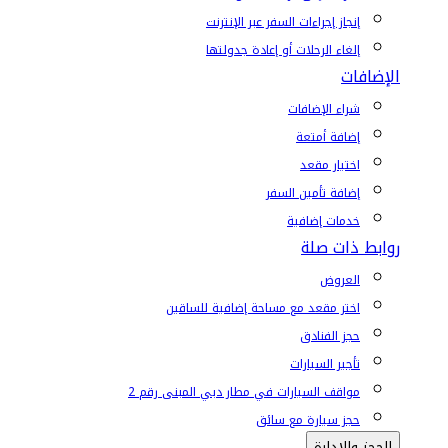
إنجاز إجراءات السفر عبر الإنترنت
إلغاء الرحلات أو إعادة جدولتها
الإضافات
شراء الإضافات
إضافة أمتعة
اختيار مقعد
إضافة تأمين السفر
خدمات إضافية
روابط ذات صلة
العروض
اختر مقعد مع مساحة إضافية للساقين
حجز الفنادق
تأجير السيارات
مواقف السيارات في مطار دبي المبنى رقم 2
حجز سيارة مع سائق
الحجز والإدارة