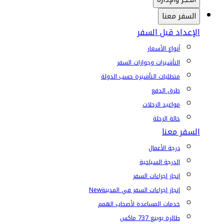
السفر معنا
الإعداد قبل السفر
أنواع الأسعار
التأشيرات وجوازات السفر
متطلبات التأشيرة حسب الدولة
طرق الدفع
مواعيد الرحلات
حالة الرحلة
السفر معنا
درجة الأعمال
الدرجة السياحية
إنجاز إجراءات السفر
إنجاز إجراءات السفر في المدينة
New
خدمات المساعدة لأصحاب الهمم
طائرة بوينغ 737 ماكس