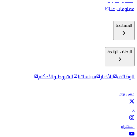
رحلات إلى كولومبو
معلومات عنا
المساعدة
الرحلات الرائجة
الوظائف
الأخبار
سياساتنا
الشروط والأحكام
فيس بوك
X
انستقرام