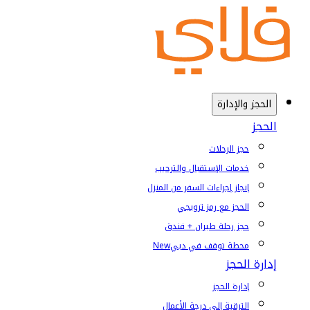
الحجز والإدارة
الحجز
حجز الرحلات
خدمات الإستقبال والترحيب
إنجاز إجراءات السفر من المنزل
الحجز مع رمز ترويجي
حجز رحلة طيران + فندق
محطة توقف في دبي
New
إدارة الحجز
إدارة الحجز
الترقية إلى درجة الأعمال