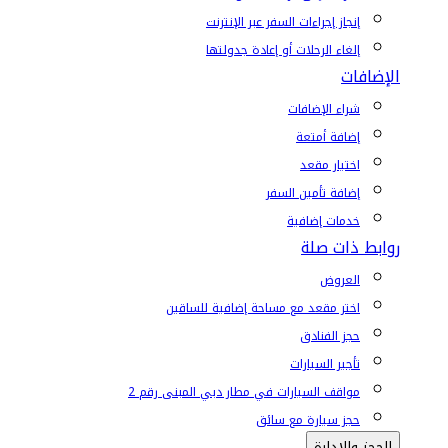
إنجاز إجراءات السفر عبر الإنترنت
إلغاء الرحلات أو إعادة جدولتها
الإضافات
شراء الإضافات
إضافة أمتعة
اختيار مقعد
إضافة تأمين السفر
خدمات إضافية
روابط ذات صلة
العروض
اختر مقعد مع مساحة إضافية للساقين
حجز الفنادق
تأجير السيارات
مواقف السيارات في مطار دبي المبنى رقم 2
حجز سيارة مع سائق
الحجز والإدارة