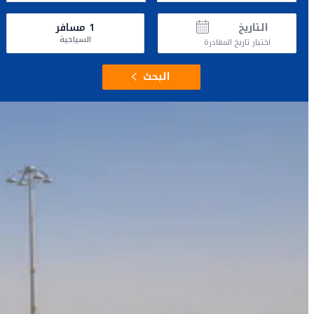
التاريخ
1
مسافر
السياحية
اختيار تاريخ المغادرة
البحث