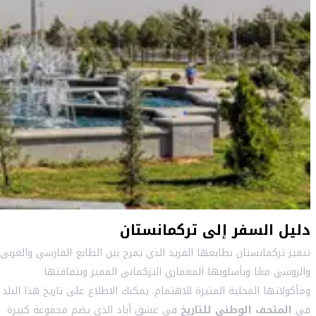
دليل السفر إلى تركمانستان
تتميز تركمانستان بطابعها الفريد الذي يمزج بين الطابع الفارسي والغربي
والروسي معًا وبأسلوبها المعماري التركماني المميز وبثقافتها
ومأكولاتها المحلية المثيرة للاهتمام. يمكنك الاطلاع على تاريخ هذا البلد
في
المتحف الوطني للتاريخ
في عشق أباد الذي يضم مجموعة كبيرة