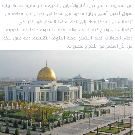
من المعروضات التي تبرز الآثار والأعراق والطبيعة التركمانية. يمكنك زيارة
سوق آلتين آسير بازار
الموجود في شوجانلي لتحصل على قطعة من
تركمانستان تأخذها معك إلى بلدك؛ فهذا السوق هو الأكبر في
تركمانستان، ويُباع فيه السجاد والمشغولات اليدوية والمنتجات الحريرية
وحتى الحيوانات الحية. استمتع بوجبة
البلوف
التقليدية، وهو طبق يتكون
من الأرز المحمر مع اللحم والخضروات.