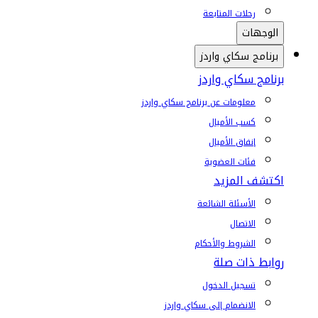
رحلات المتابعة
الوجهات
برنامج سكاي واردز
برنامج سكاي واردز
معلومات عن برنامج سكاي واردز
كسب الأميال
إنفاق الأميال
فئات العضوية
اكتشف المزيد
الأسئلة الشائعة
الاتصال
الشروط والأحكام
روابط ذات صلة
تسجيل الدخول
الانضمام إلى سكاي واردز