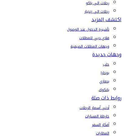
رحلات إلى باكو
رحلات إلى زنجبار
اكتشف المزيد
تأشيرة الدخول عند الوصول
فلاي دبي للعطلات
وجهات العطلات الصيفية
وجهات جديدة
حلب
بوخارا
بنغازي
بانكوك
روابط ذات صلة
أدنى أسعار الرحلات
خارطة المسارات
أفكار السفر
المطارات