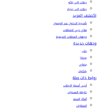
رحلات إلى باكو
رحلات إلى زنجبار
اكتشف المزيد
تأشيرة الدخول عند الوصول
فلاي دبي للعطلات
وجهات العطلات الصيفية
وجهات جديدة
حلب
بوخارا
بنغازي
بانكوك
روابط ذات صلة
أدنى أسعار الرحلات
خارطة المسارات
أفكار السفر
المطارات