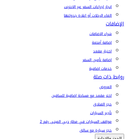
إنجاز إجراءات السفر عبر الإنترنت
إلغاء الرحلات أو إعادة جدولتها
الإضافات
شراء الإضافات
إضافة أمتعة
اختيار مقعد
إضافة تأمين السفر
خدمات إضافية
روابط ذات صلة
العروض
اختر مقعد مع مساحة إضافية للساقين
حجز الفنادق
تأجير السيارات
مواقف السيارات في مطار دبي المبنى رقم 2
حجز سيارة مع سائق
الحجز والإدارة