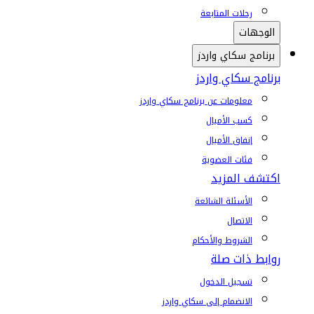
رحلات المتابعة
الوجهات
برنامج سكاي واردز
برنامج سكاي واردز
معلومات عن برنامج سكاي واردز
كسب الأميال
إنفاق الأميال
فئات العضوية
اكتشف المزيد
الأسئلة الشائعة
الاتصال
الشروط والأحكام
روابط ذات صلة
تسجيل الدخول
الانضمام إلى سكاي واردز