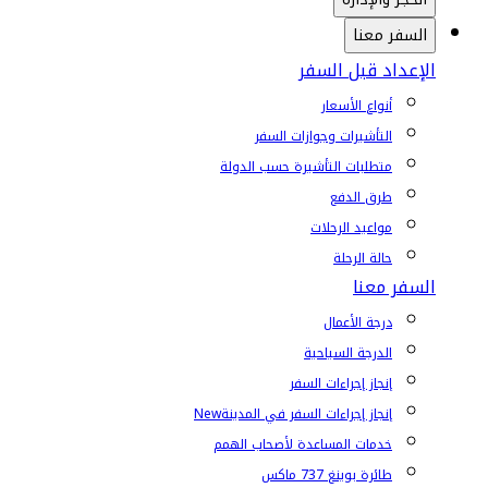
السفر معنا
الإعداد قبل السفر
أنواع الأسعار
التأشيرات وجوازات السفر
متطلبات التأشيرة حسب الدولة
طرق الدفع
مواعيد الرحلات
حالة الرحلة
السفر معنا
درجة الأعمال
الدرجة السياحية
إنجاز إجراءات السفر
إنجاز إجراءات السفر في المدينة
New
خدمات المساعدة لأصحاب الهمم
طائرة بوينغ 737 ماكس