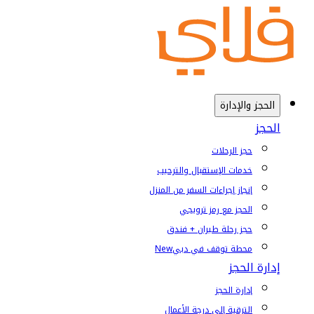
الحجز والإدارة
الحجز
حجز الرحلات
خدمات الإستقبال والترحيب
إنجاز إجراءات السفر من المنزل
الحجز مع رمز ترويجي
حجز رحلة طيران + فندق
محطة توقف في دبي
New
إدارة الحجز
إدارة الحجز
الترقية إلى درجة الأعمال