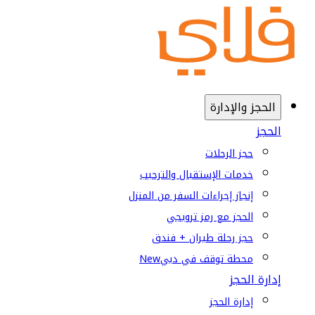
الحجز والإدارة
الحجز
حجز الرحلات
خدمات الإستقبال والترحيب
إنجاز إجراءات السفر من المنزل
الحجز مع رمز ترويجي
حجز رحلة طيران + فندق
محطة توقف في دبي
New
إدارة الحجز
إدارة الحجز