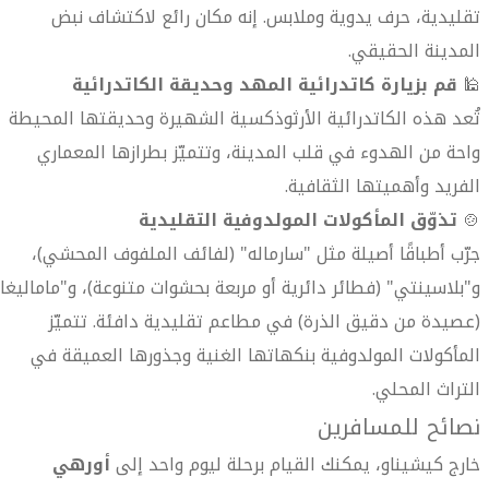
تقليدية، حرف يدوية وملابس. إنه مكان رائع لاكتشاف نبض
المدينة الحقيقي.
🕌
قم بزيارة كاتدرائية المهد وحديقة الكاتدرائية
تُعد هذه الكاتدرائية الأرثوذكسية الشهيرة وحديقتها المحيطة
واحة من الهدوء في قلب المدينة، وتتميّز بطرازها المعماري
الفريد وأهميتها الثقافية.
🍲
تذوّق المأكولات المولدوفية التقليدية
جرّب أطباقًا أصيلة مثل "سارماله" (لفائف الملفوف المحشي)،
و"بلاسينتي" (فطائر دائرية أو مربعة بحشوات متنوعة)، و"ماماليغا"
(عصيدة من دقيق الذرة) في مطاعم تقليدية دافئة. تتميّز
المأكولات المولدوفية بنكهاتها الغنية وجذورها العميقة في
التراث المحلي.
نصائح للمسافرين
خارج كيشيناو، يمكنك القيام برحلة ليوم واحد إلى
أورهي