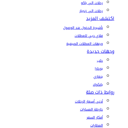
رحلات إلى باكو
رحلات إلى زنجبار
اكتشف المزيد
تأشيرة الدخول عند الوصول
فلاي دبي للعطلات
وجهات العطلات الصيفية
وجهات جديدة
حلب
بوخارا
بنغازي
بانكوك
روابط ذات صلة
أدنى أسعار الرحلات
خارطة المسارات
أفكار السفر
المطارات