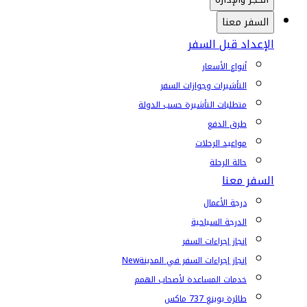
السفر معنا
الإعداد قبل السفر
أنواع الأسعار
التأشيرات وجوازات السفر
متطلبات التأشيرة حسب الدولة
طرق الدفع
مواعيد الرحلات
حالة الرحلة
السفر معنا
درجة الأعمال
الدرجة السياحية
إنجاز إجراءات السفر
إنجاز إجراءات السفر في المدينة
New
خدمات المساعدة لأصحاب الهمم
طائرة بوينغ 737 ماكس