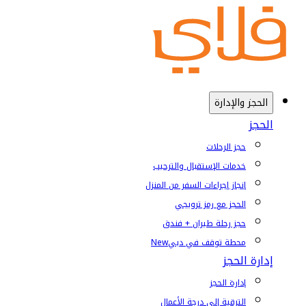
الحجز والإدارة
الحجز
حجز الرحلات
خدمات الإستقبال والترحيب
إنجاز إجراءات السفر من المنزل
الحجز مع رمز ترويجي
حجز رحلة طيران + فندق
محطة توقف في دبي
New
إدارة الحجز
إدارة الحجز
الترقية إلى درجة الأعمال