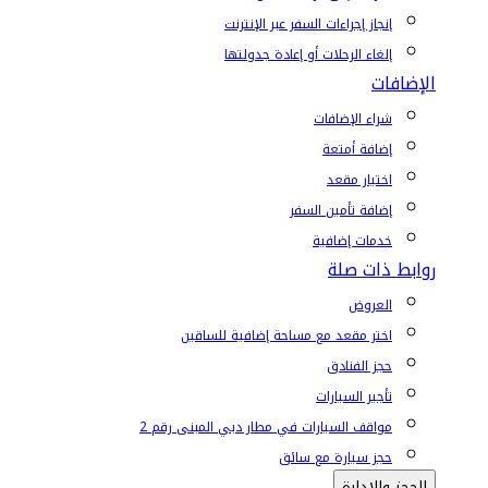
إنجاز إجراءات السفر عبر الإنترنت
إلغاء الرحلات أو إعادة جدولتها
الإضافات
شراء الإضافات
إضافة أمتعة
اختيار مقعد
إضافة تأمين السفر
خدمات إضافية
روابط ذات صلة
العروض
اختر مقعد مع مساحة إضافية للساقين
حجز الفنادق
تأجير السيارات
مواقف السيارات في مطار دبي المبنى رقم 2
حجز سيارة مع سائق
الحجز والإدارة