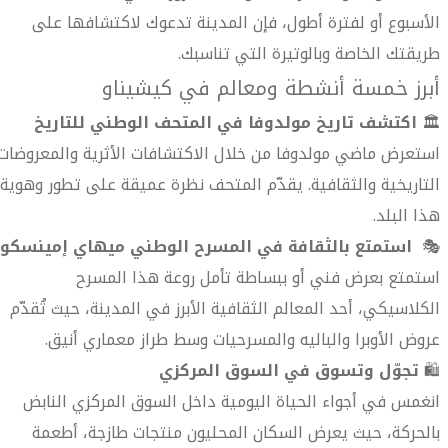
الأسبوع أو لفترة أطول، فإن المدينة تدعوك لاكتشافها على
طريقتك الخاصة وبالوتيرة التي تناسبك.
أبرز خمسة أنشطة ومعالم في كيشيناو
🏛️
اكتشف تاريخ مولدوفا في المتحف الوطني للتاريخ
استعرض ماضي مولدوفا من خلال الاكتشافات الأثرية والمعروضات
التاريخية والثقافية. يقدّم المتحف نظرة عميقة على تطور وهوية
هذا البلد.
🎭
استمتع بالثقافة في المسرح الوطني ميهاي إمينسكو
استمتع بعرض فني أو ببساطة تأمل روعة هذا المسرح
الكلاسيكي، أحد المعالم الثقافية الأبرز في المدينة، حيث تُقدّم
عروض الأوبرا والباليه والمسرحيات وسط طراز معماري أنيق.
🛍️
تجوّل وتسوق في السوق المركزي
انغمس في أجواء الحياة اليومية داخل السوق المركزي النابض
بالحركة، حيث يعرض السكان المحليون منتجات طازجة، أطعمة