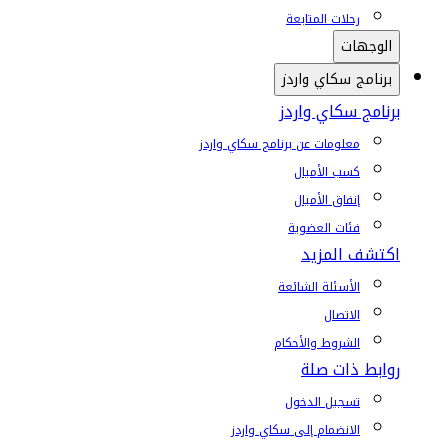
رحلات المتابعة
الوجهات
برنامج سكاي واردز
برنامج سكاي واردز
معلومات عن برنامج سكاي واردز
كسب الأميال
إنفاق الأميال
فئات العضوية
اكتشف المزيد
الأسئلة الشائعة
الاتصال
الشروط والأحكام
روابط ذات صلة
تسجيل الدخول
الانضمام إلى سكاي واردز