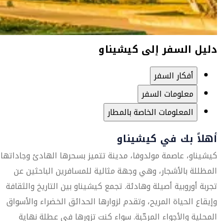
دليل السفر إلى كيشيناو
أفكار السفر
معلومات السفر
المعلومات الخاصة بالمطار
أهلاً بك في كيشيناو
كيشيناو، عاصمة مولدوفا، مدينة تتميز بسحرها الهادئ وجاداتها
المظللة بالأشجار، وهي وجهة مثالية للمسافرين الباحثين عن
تجربة أوروبية أصيلة وهادئة. تجمع كيشيناو بين التاريخ والثقافة
وإيقاع الحياة المريح، وتقدم لزوارها الحدائق الخضراء والأسواق
المحلية والأجواء المرحّبة. سواء كنت تزورها في عطلة نهاية