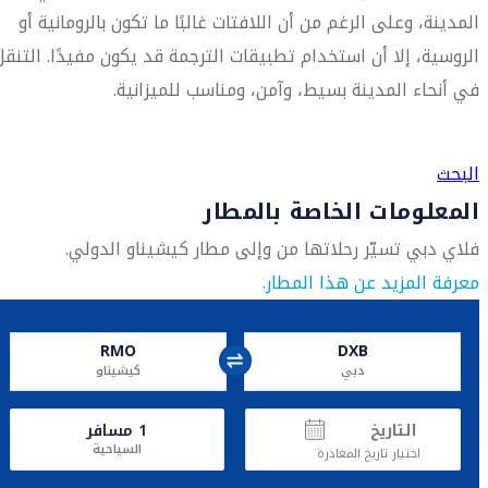
المدينة، وعلى الرغم من أن اللافتات غالبًا ما تكون بالرومانية أو
الروسية، إلا أن استخدام تطبيقات الترجمة قد يكون مفيدًا. التنقل
في أنحاء المدينة بسيط، وآمن، ومناسب للميزانية.
العثور على متجر السفر الأقرب إليك
البحث
المعلومات الخاصة بالمطار
فلاي دبي تسيّر رحلاتها من وإلى مطار كيشيناو الدولي.
معرفة المزيد عن هذا المطار.
RMO
DXB
دبي
كيشيناو
التاريخ
1
مسافر
السياحية
اختيار تاريخ المغادرة