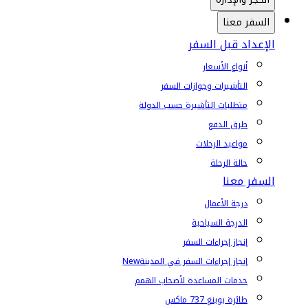
السفر معنا
الإعداد قبل السفر
أنواع الأسعار
التأشيرات وجوازات السفر
متطلبات التأشيرة حسب الدولة
طرق الدفع
مواعيد الرحلات
حالة الرحلة
السفر معنا
درجة الأعمال
الدرجة السياحية
إنجاز إجراءات السفر
إنجاز إجراءات السفر في المدينة
New
خدمات المساعدة لأصحاب الهمم
طائرة بوينغ 737 ماكس