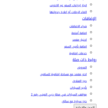
إنجاز إجراءات السفر عبر الإنترنت
إلغاء الرحلات أو إعادة جدولتها
الإضافات
شراء الإضافات
إضافة أمتعة
اختيار مقعد
إضافة تأمين السفر
خدمات إضافية
روابط ذات صلة
العروض
اختر مقعد مع مساحة إضافية للساقين
حجز الفنادق
تأجير السيارات
مواقف السيارات في مطار دبي المبنى رقم 2
حجز سيارة مع سائق
الحجز والإدارة