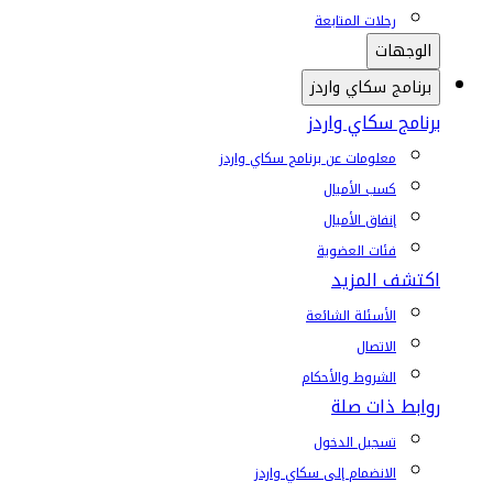
رحلات المتابعة
الوجهات
برنامج سكاي واردز
برنامج سكاي واردز
معلومات عن برنامج سكاي واردز
كسب الأميال
إنفاق الأميال
فئات العضوية
اكتشف المزيد
الأسئلة الشائعة
الاتصال
الشروط والأحكام
روابط ذات صلة
تسجيل الدخول
الانضمام إلى سكاي واردز