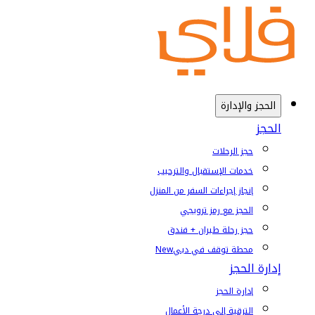
الحجز والإدارة
الحجز
حجز الرحلات
خدمات الإستقبال والترحيب
إنجاز إجراءات السفر من المنزل
الحجز مع رمز ترويجي
حجز رحلة طيران + فندق
محطة توقف في دبي
New
إدارة الحجز
إدارة الحجز
الترقية إلى درجة الأعمال