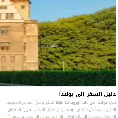
دليل السفر إلى بولندا
تتربّع
بولند
ا في قلب
أوروبا
لذا تراها تتمتّع بأجمل المناظر الطبيعية
المتنوعة بدءاً من الكثبان الرملية وشواطئها الجميلة، مروراً بالمناطق
المنخفضة ووصولاً إلى المناطق الزاخرة بالبحيرات الجليدية، من دون أن