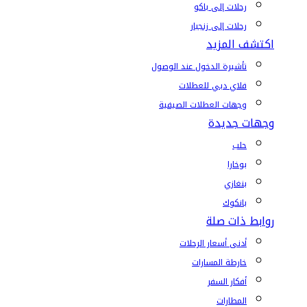
رحلات إلى باكو
رحلات إلى زنجبار
اكتشف المزيد
تأشيرة الدخول عند الوصول
فلاي دبي للعطلات
وجهات العطلات الصيفية
وجهات جديدة
حلب
بوخارا
بنغازي
بانكوك
روابط ذات صلة
أدنى أسعار الرحلات
خارطة المسارات
أفكار السفر
المطارات