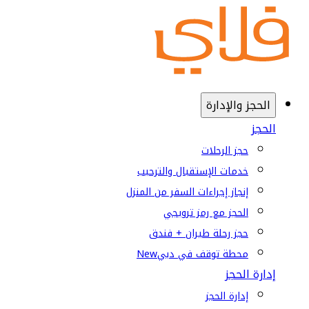
الحجز والإدارة
الحجز
حجز الرحلات
خدمات الإستقبال والترحيب
إنجاز إجراءات السفر من المنزل
الحجز مع رمز ترويجي
حجز رحلة طيران + فندق
محطة توقف في دبي
New
إدارة الحجز
إدارة الحجز