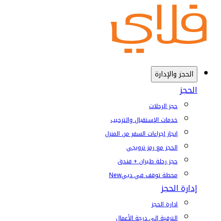
الحجز والإدارة
الحجز
حجز الرحلات
خدمات الإستقبال والترحيب
إنجاز إجراءات السفر من المنزل
الحجز مع رمز ترويجي
حجز رحلة طيران + فندق
محطة توقف في دبي
New
إدارة الحجز
إدارة الحجز
الترقية إلى درجة الأعمال