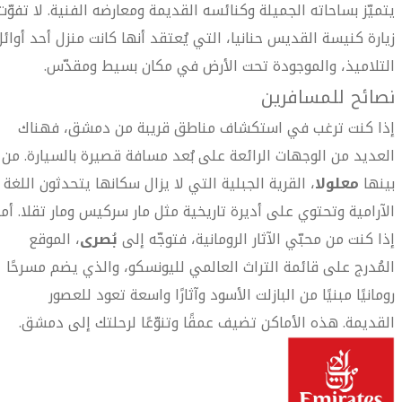
يتميّز بساحاته الجميلة وكنائسه القديمة ومعارضه الفنية. لا تفوّت
زيارة كنيسة القديس حنانيا، التي يُعتقد أنها كانت منزل أحد أوائل
التلاميذ، والموجودة تحت الأرض في مكان بسيط ومقدّس.
نصائح للمسافرين
إذا كنت ترغب في استكشاف مناطق قريبة من دمشق، فهناك
العديد من الوجهات الرائعة على بُعد مسافة قصيرة بالسيارة. من
بينها
معلولا
، القرية الجبلية التي لا يزال سكانها يتحدثون اللغة
الآرامية وتحتوي على أديرة تاريخية مثل مار سركيس ومار تقلا. أما
إذا كنت من محبّي الآثار الرومانية، فتوجّه إلى
بُصرى
، الموقع
المُدرج على قائمة التراث العالمي لليونسكو، والذي يضم مسرحًا
رومانيًا مبنيًا من البازلت الأسود وآثارًا واسعة تعود للعصور
القديمة. هذه الأماكن تضيف عمقًا وتنوّعًا لرحلتك إلى دمشق.