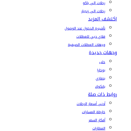
رحلات إلى باكو
رحلات إلى زنجبار
اكتشف المزيد
تأشيرة الدخول عند الوصول
فلاي دبي للعطلات
وجهات العطلات الصيفية
وجهات جديدة
حلب
بوخارا
بنغازي
بانكوك
روابط ذات صلة
أدنى أسعار الرحلات
خارطة المسارات
أفكار السفر
المطارات