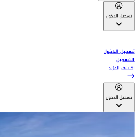
تسجيل الدخول
أهلاً بك في سكاي واردز طيران الإمارات برنامج الولاء المعتمد من قبل
طيران الإمارات، ومؤخراً فلاي دبي.
تسجيل الدخول
التسجيل
اكتشف المزيد
تسجيل الدخول