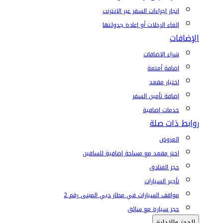
إنجاز إجراءات السفر عبر الإنترنت
إلغاء الرحلات أو إعادة جدولتها
الإضافات
شراء الإضافات
إضافة أمتعة
اختيار مقعد
إضافة تأمين السفر
خدمات إضافية
روابط ذات صلة
العروض
اختر مقعد مع مساحة إضافية للساقين
حجز الفنادق
تأجير السيارات
مواقف السيارات في مطار دبي المبنى رقم 2
حجز سيارة مع سائق
الحجز والإدارة