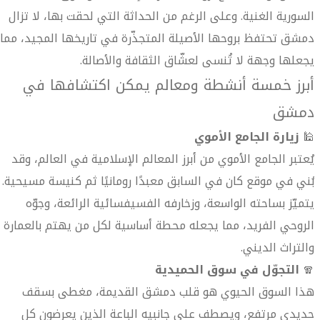
السورية الغنية. وعلى الرغم من الحداثة التي لحقت بها، لا تزال
دمشق تحتفظ بروحها الأصيلة المتجذّرة في تاريخها المجيد، مما
يجعلها وجهة لا تُنسى لعشّاق الثقافة والأصالة.
أبرز خمسة أنشطة ومعالم يمكن اكتشافها في
دمشق
🕌
زيارة الجامع الأموي
يُعتبر الجامع الأموي من أبرز المعالم الإسلامية في العالم، وقد
بُني في موقع كان في السابق معبدًا رومانيًا ثم كنيسة مسيحية.
يتميّز بساحته الواسعة، وزخارفه الفسيفسائية الرائعة، وجوّه
الروحي الفريد، مما يجعله محطة أساسية لكل من يهتم بالعمارة
والتراث الديني.
🧣
التجوّل في سوق الحميدية
هذا السوق الحيوي هو قلب دمشق القديمة، مغطى بسقف
حديدي مرتفع، ويصطف على جانبيه الباعة الذين يعرضون كل