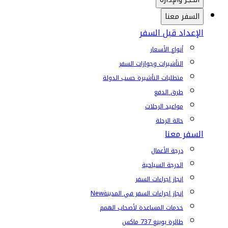
السفر معنا
الإعداد قبل السفر
أنواع الأسعار
التأشيرات وجوازات السفر
متطلبات التأشيرة حسب الدولة
طرق الدفع
مواعيد الرحلات
حالة الرحلة
السفر معنا
درجة الأعمال
الدرجة السياحية
إنجاز إجراءات السفر
إنجاز إجراءات السفر في المدينة
New
خدمات المساعدة لأصحاب الهمم
طائرة بوينغ 737 ماكس