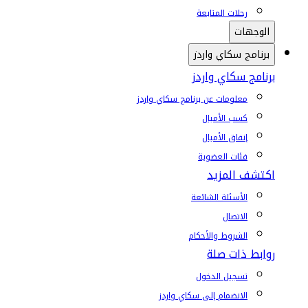
رحلات المتابعة
الوجهات
برنامج سكاي واردز
برنامج سكاي واردز
معلومات عن برنامج سكاي واردز
كسب الأميال
إنفاق الأميال
فئات العضوية
اكتشف المزيد
الأسئلة الشائعة
الاتصال
الشروط والأحكام
روابط ذات صلة
تسجيل الدخول
الانضمام إلى سكاي واردز