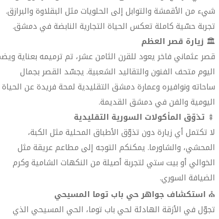
شيء من الأقمشة والتوابل إلى الحلويات مثل البقلاوة والبرازق.
تجربة حسّية كاملة تعكس الحياة التجارية النابضة في دمشق.
🏛️
زيارة قصر العظم
قصر عثماني فاخر يعود للقرن الثامن عشر، تم ترميمه بعناية ويض
اليوم متحف الفنون والتقاليد الشعبية. يجسّد القصر بجمال
ساحاته ونوافيره وعمارة دمشق التقليدية لمحة فريدة عن الحياة
اليومية والفن في دمشق القديمة.
🍢
تذوّق المأكولات السورية التقليدية
لا تكتمل أي زيارة دون تذوّق الأطباق المحلية مثل الكبة،
المحشي، والشاورما. يمكنكم التوجه إلى مطاعم عريقة مثل
الخوالي أو بيت ستي لتجربة أصيلة من النكهات الشامية وكرم
الضيافة السوري.
⛪
استكشاف جواهر حي باب توما المسيحي
تجوّل في الأزقة الهادئة لحي باب توما، الحي المسيحي الذي