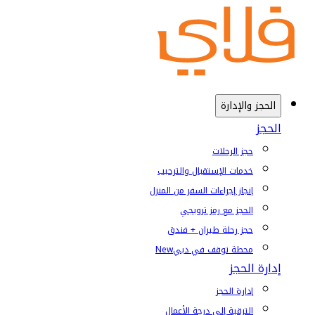
الحجز والإدارة
الحجز
حجز الرحلات
خدمات الإستقبال والترحيب
إنجاز إجراءات السفر من المنزل
الحجز مع رمز ترويجي
حجز رحلة طيران + فندق
محطة توقف في دبي
New
إدارة الحجز
إدارة الحجز
الترقية إلى درجة الأعمال