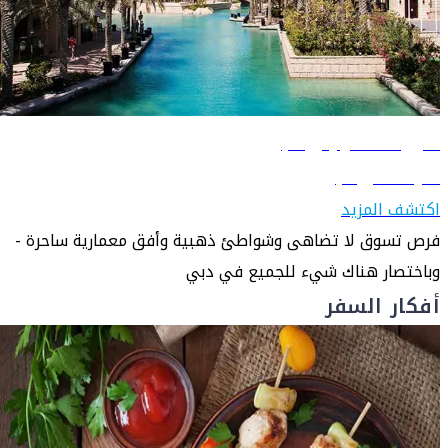
دليل السفر إلى دبي
تعرّف على دبي
اكتشف المزيد
فرص تسوق لا تضاهى وشواطئ ذهبية وأفق معمارية ساحرة -
وباختصار هناك شيء للجميع في دبي
أفكار السفر