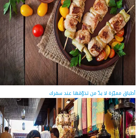
أطباق مميّزة لا بدّ من تذوّقها عند سفرك