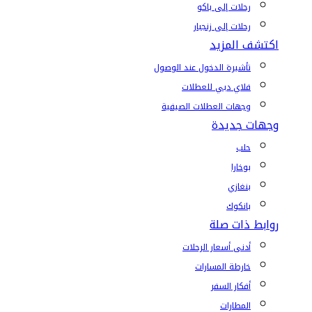
رحلات إلى باكو
رحلات إلى زنجبار
اكتشف المزيد
تأشيرة الدخول عند الوصول
فلاي دبي للعطلات
وجهات العطلات الصيفية
وجهات جديدة
حلب
بوخارا
بنغازي
بانكوك
روابط ذات صلة
أدنى أسعار الرحلات
خارطة المسارات
أفكار السفر
المطارات