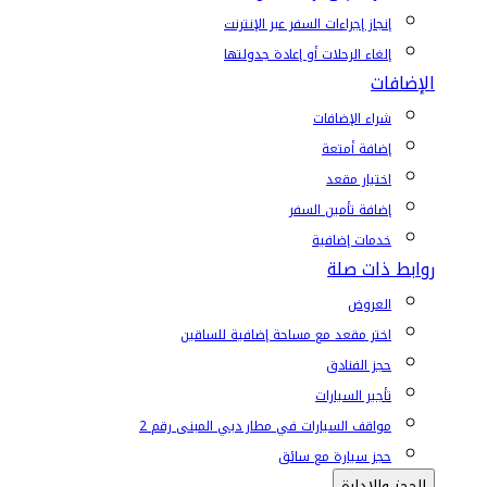
إنجاز إجراءات السفر عبر الإنترنت
إلغاء الرحلات أو إعادة جدولتها
الإضافات
شراء الإضافات
إضافة أمتعة
اختيار مقعد
إضافة تأمين السفر
خدمات إضافية
روابط ذات صلة
العروض
اختر مقعد مع مساحة إضافية للساقين
حجز الفنادق
تأجير السيارات
مواقف السيارات في مطار دبي المبنى رقم 2
حجز سيارة مع سائق
الحجز والإدارة