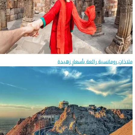
ملاذاتٍ رومانسية رائعة بأسعارٍ زهيدة