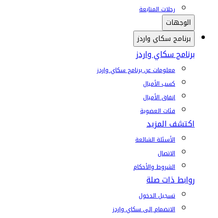
رحلات المتابعة
الوجهات
برنامج سكاي واردز
برنامج سكاي واردز
معلومات عن برنامج سكاي واردز
كسب الأميال
إنفاق الأميال
فئات العضوية
اكتشف المزيد
الأسئلة الشائعة
الاتصال
الشروط والأحكام
روابط ذات صلة
تسجيل الدخول
الانضمام إلى سكاي واردز