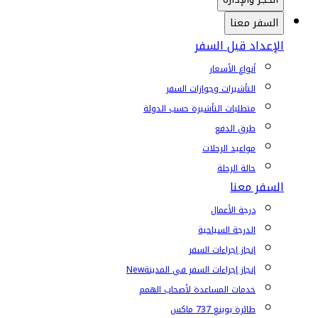
السفر معنا
الإعداد قبل السفر
أنواع الأسعار
التأشيرات وجوازات السفر
متطلبات التأشيرة حسب الدولة
طرق الدفع
مواعيد الرحلات
حالة الرحلة
السفر معنا
درجة الأعمال
الدرجة السياحية
إنجاز إجراءات السفر
إنجاز إجراءات السفر في المدينة
New
خدمات المساعدة لأصحاب الهمم
طائرة بوينغ 737 ماكس