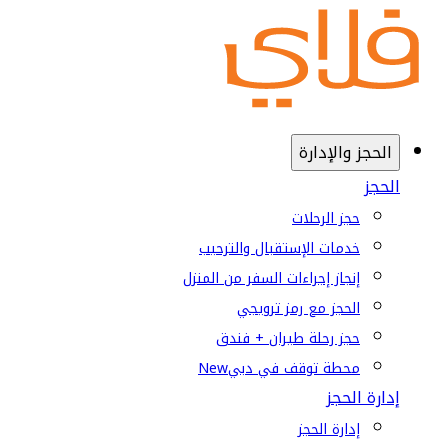
الحجز والإدارة
الحجز
حجز الرحلات
خدمات الإستقبال والترحيب
إنجاز إجراءات السفر من المنزل
الحجز مع رمز ترويجي
حجز رحلة طيران + فندق
محطة توقف في دبي
New
إدارة الحجز
إدارة الحجز