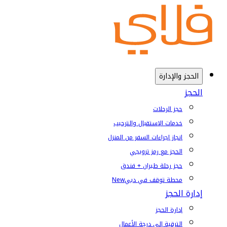
الحجز والإدارة
الحجز
حجز الرحلات
خدمات الإستقبال والترحيب
إنجاز إجراءات السفر من المنزل
الحجز مع رمز ترويجي
حجز رحلة طيران + فندق
محطة توقف في دبي
New
إدارة الحجز
إدارة الحجز
الترقية إلى درجة الأعمال