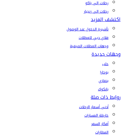
رحلات إلى باكو
رحلات إلى زنجبار
اكتشف المزيد
تأشيرة الدخول عند الوصول
فلاي دبي للعطلات
وجهات العطلات الصيفية
وجهات جديدة
حلب
بوخارا
بنغازي
بانكوك
روابط ذات صلة
أدنى أسعار الرحلات
خارطة المسارات
أفكار السفر
المطارات