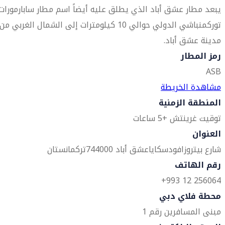
يبعد مطار عشق أباد الذي يطلق عليه أيضاً اسم مطار سابارمورات
توركمنباشي الدولي حوالي 10 كيلومترات إلى الشمال الغربي من
مدينة عشق أباد.
رمز المطار
ASB
مشاهدة الخريطة
المنطقة الزمنية
توقيت غرينتش +5 ساعات
العنوان
شارع بيتروزافودسكايا
عشق أباد 744000
تركمانستان
رقم الهاتف
256064 12 993+
محطة فلاي دبي
مبنى المسافرين رقم 1