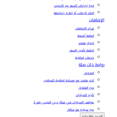
إنجاز إجراءات السفر عبر الإنترنت
إلغاء الرحلات أو إعادة جدولتها
الإضافات
شراء الإضافات
إضافة أمتعة
اختيار مقعد
إضافة تأمين السفر
خدمات إضافية
روابط ذات صلة
العروض
اختر مقعد مع مساحة إضافية للساقين
حجز الفنادق
تأجير السيارات
مواقف السيارات في مطار دبي المبنى رقم 2
حجز سيارة مع سائق
الحجز والإدارة