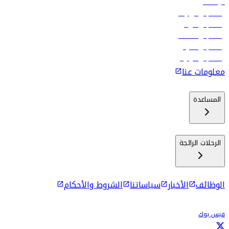
الوظائف
رحلات إلى تبيليسي
رحلات إلى الرياض
رحلات إلى مسقط
رحلات إلى ماليه
رحلات إلى كولومبو
معلومات عنا
المساعدة
الرحلات الرائجة
الوظائف
الأخبار
سياساتنا
الشروط والأحكام
فيس بوك