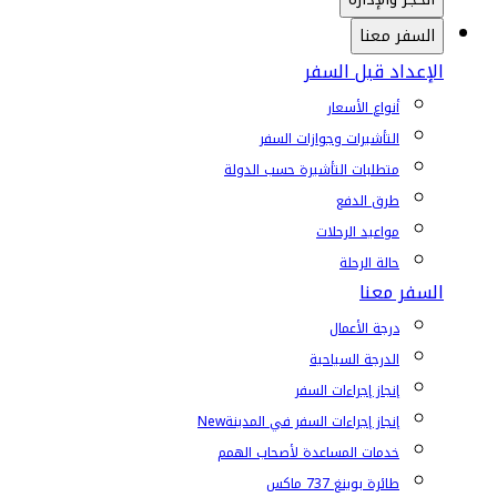
السفر معنا
الإعداد قبل السفر
أنواع الأسعار
التأشيرات وجوازات السفر
متطلبات التأشيرة حسب الدولة
طرق الدفع
مواعيد الرحلات
حالة الرحلة
السفر معنا
درجة الأعمال
الدرجة السياحية
إنجاز إجراءات السفر
إنجاز إجراءات السفر في المدينة
New
خدمات المساعدة لأصحاب الهمم
طائرة بوينغ 737 ماكس