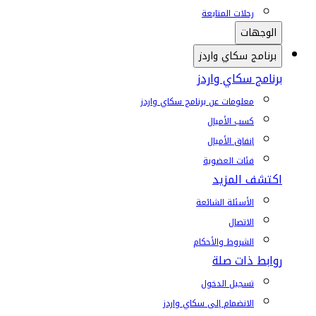
رحلات المتابعة
الوجهات
برنامج سكاي واردز
برنامج سكاي واردز
معلومات عن برنامج سكاي واردز
كسب الأميال
إنفاق الأميال
فئات العضوية
اكتشف المزيد
الأسئلة الشائعة
الاتصال
الشروط والأحكام
روابط ذات صلة
تسجيل الدخول
الانضمام إلى سكاي واردز