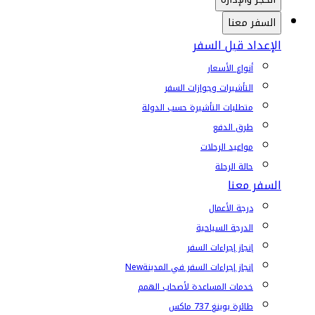
السفر معنا
الإعداد قبل السفر
أنواع الأسعار
التأشيرات وجوازات السفر
متطلبات التأشيرة حسب الدولة
طرق الدفع
مواعيد الرحلات
حالة الرحلة
السفر معنا
درجة الأعمال
الدرجة السياحية
إنجاز إجراءات السفر
إنجاز إجراءات السفر في المدينة
New
خدمات المساعدة لأصحاب الهمم
طائرة بوينغ 737 ماكس