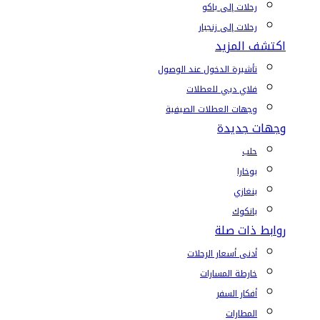
رحلات إلى باكو
رحلات إلى زنجبار
اكتشف المزيد
تأشيرة الدخول عند الوصول
فلاي دبي للعطلات
وجهات العطلات الصيفية
وجهات جديدة
حلب
بوخارا
بنغازي
بانكوك
روابط ذات صلة
أدنى أسعار الرحلات
خارطة المسارات
أفكار السفر
المطارات