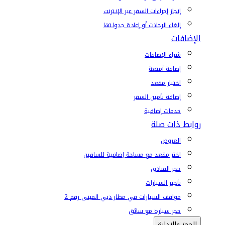
إنجاز إجراءات السفر عبر الإنترنت
إلغاء الرحلات أو إعادة جدولتها
الإضافات
شراء الإضافات
إضافة أمتعة
اختيار مقعد
إضافة تأمين السفر
خدمات إضافية
روابط ذات صلة
العروض
اختر مقعد مع مساحة إضافية للساقين
حجز الفنادق
تأجير السيارات
مواقف السيارات في مطار دبي المبنى رقم 2
حجز سيارة مع سائق
الحجز والإدارة