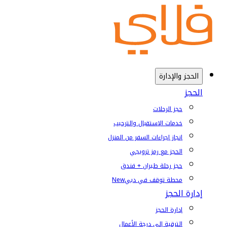
الحجز والإدارة
الحجز
حجز الرحلات
خدمات الإستقبال والترحيب
إنجاز إجراءات السفر من المنزل
الحجز مع رمز ترويجي
حجز رحلة طيران + فندق
محطة توقف في دبي
New
إدارة الحجز
إدارة الحجز
الترقية إلى درجة الأعمال