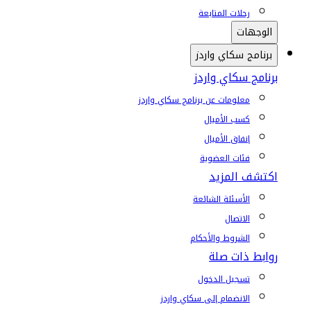
رحلات المتابعة
الوجهات
برنامج سكاي واردز
برنامج سكاي واردز
معلومات عن برنامج سكاي واردز
كسب الأميال
إنفاق الأميال
فئات العضوية
اكتشف المزيد
الأسئلة الشائعة
الاتصال
الشروط والأحكام
روابط ذات صلة
تسجيل الدخول
الانضمام إلى سكاي واردز