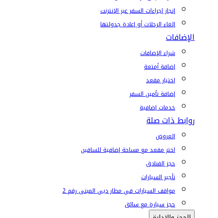
إنجاز إجراءات السفر عبر الإنترنت
إلغاء الرحلات أو إعادة جدولتها
الإضافات
شراء الإضافات
إضافة أمتعة
اختيار مقعد
إضافة تأمين السفر
خدمات إضافية
روابط ذات صلة
العروض
اختر مقعد مع مساحة إضافية للساقين
حجز الفنادق
تأجير السيارات
مواقف السيارات في مطار دبي المبنى رقم 2
حجز سيارة مع سائق
الحجز والإدارة