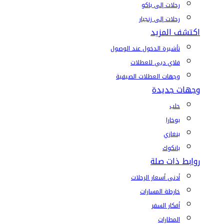
رحلات إلى باكو
رحلات إلى زنجبار
اكتشف المزيد
تأشيرة الدخول عند الوصول
فلاي دبي للعطلات
وجهات العطلات الصيفية
وجهات جديدة
حلب
بوخارا
بنغازي
بانكوك
روابط ذات صلة
أدنى أسعار الرحلات
خارطة المسارات
أفكار السفر
المطارات