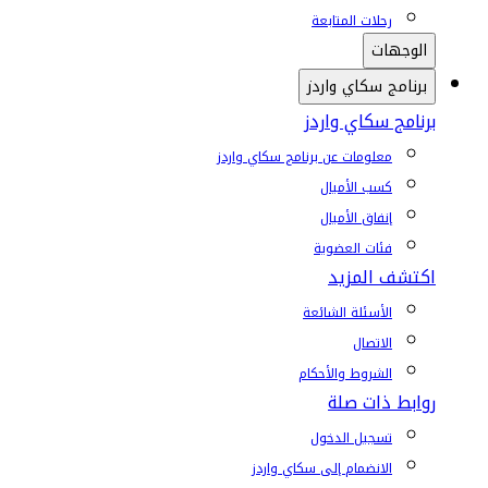
رحلات المتابعة
الوجهات
برنامج سكاي واردز
برنامج سكاي واردز
معلومات عن برنامج سكاي واردز
كسب الأميال
إنفاق الأميال
فئات العضوية
اكتشف المزيد
الأسئلة الشائعة
الاتصال
الشروط والأحكام
روابط ذات صلة
تسجيل الدخول
الانضمام إلى سكاي واردز