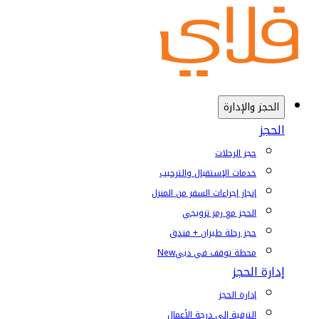
الحجز والإدارة
الحجز
حجز الرحلات
خدمات الإستقبال والترحيب
إنجاز إجراءات السفر من المنزل
الحجز مع رمز ترويجي
حجز رحلة طيران + فندق
محطة توقف في دبي
New
إدارة الحجز
إدارة الحجز
الترقية إلى درجة الأعمال