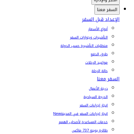
السفر معنا
الإعداد قبل السفر
أنواع الأسعار
التأشيرات وجوازات السفر
متطلبات التأشيرة حسب الدولة
طرق الدفع
مواعيد الرحلات
حالة الرحلة
السفر معنا
درجة الأعمال
الدرجة السياحية
إنجاز إجراءات السفر
إنجاز إجراءات السفر في المدينة
New
خدمات المساعدة لأصحاب الهمم
طائرة بوينغ 737 ماكس