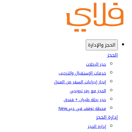
الحجز والإدارة
الحجز
حجز الرحلات
خدمات الإستقبال والترحيب
إنجاز إجراءات السفر من المنزل
الحجز مع رمز ترويجي
حجز رحلة طيران + فندق
محطة توقف في دبي
New
إدارة الحجز
إدارة الحجز