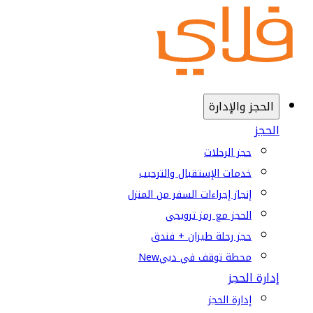
الحجز والإدارة
الحجز
حجز الرحلات
خدمات الإستقبال والترحيب
إنجاز إجراءات السفر من المنزل
الحجز مع رمز ترويجي
حجز رحلة طيران + فندق
محطة توقف في دبي
New
إدارة الحجز
إدارة الحجز