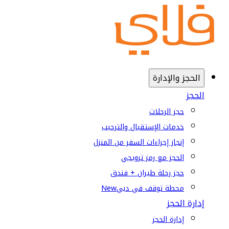
الحجز والإدارة
الحجز
حجز الرحلات
خدمات الإستقبال والترحيب
إنجاز إجراءات السفر من المنزل
الحجز مع رمز ترويجي
حجز رحلة طيران + فندق
محطة توقف في دبي
New
إدارة الحجز
إدارة الحجز