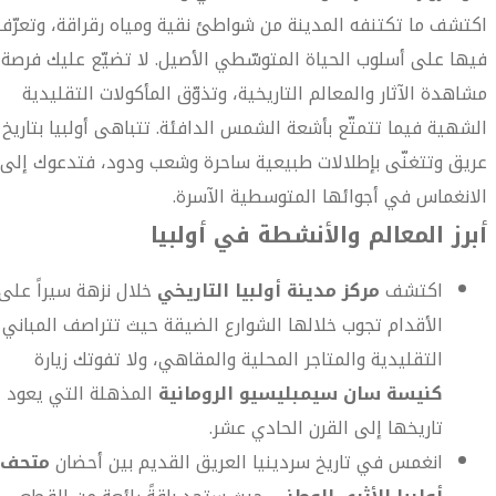
اكتشف ما تكتنفه المدينة من شواطئ نقية ومياه رقراقة، وتعرّف
فيها على أسلوب الحياة المتوسّطي الأصيل. لا تضيّع عليك فرصة
مشاهدة الآثار والمعالم التاريخية، وتذوّق المأكولات التقليدية
الشهية فيما تتمتّع بأشعة الشمس الدافئة. تتباهى أولبيا بتاريخ
عريق وتتغنّى بإطلالات طبيعية ساحرة وشعب ودود، فتدعوك إلى
الانغماس في أجوائها المتوسطية الآسرة.
أبرز المعالم والأنشطة في أولبيا
اكتشف
مركز مدينة أولبيا التاريخي
خلال نزهة سيراً على
الأقدام تجوب خلالها الشوارع الضيقة حيث تتراصف المباني
التقليدية والمتاجر المحلية والمقاهي، ولا تفوتك زيارة
كنيسة سان سيمبليسيو الرومانية
المذهلة التي يعود
تاريخها إلى القرن الحادي عشر.
انغمس في تاريخ سردينيا العريق القديم بين أحضان
متحف