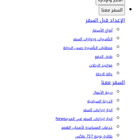
السفر معنا
الإعداد قبل السفر
أنواع الأسعار
التأشيرات وجوازات السفر
متطلبات التأشيرة حسب الدولة
طرق الدفع
مواعيد الرحلات
حالة الرحلة
السفر معنا
درجة الأعمال
الدرجة السياحية
إنجاز إجراءات السفر
إنجاز إجراءات السفر في المدينة
New
خدمات المساعدة لأصحاب الهمم
طائرة بوينغ 737 ماكس