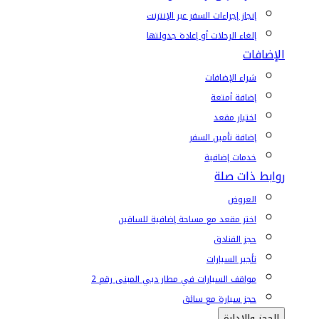
إنجاز إجراءات السفر عبر الإنترنت
إلغاء الرحلات أو إعادة جدولتها
الإضافات
شراء الإضافات
إضافة أمتعة
اختيار مقعد
إضافة تأمين السفر
خدمات إضافية
روابط ذات صلة
العروض
اختر مقعد مع مساحة إضافية للساقين
حجز الفنادق
تأجير السيارات
مواقف السيارات في مطار دبي المبنى رقم 2
حجز سيارة مع سائق
الحجز والإدارة