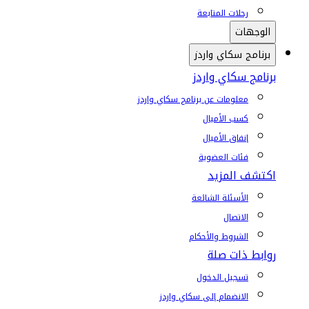
رحلات المتابعة
الوجهات
برنامج سكاي واردز
برنامج سكاي واردز
معلومات عن برنامج سكاي واردز
كسب الأميال
إنفاق الأميال
فئات العضوية
اكتشف المزيد
الأسئلة الشائعة
الاتصال
الشروط والأحكام
روابط ذات صلة
تسجيل الدخول
الانضمام إلى سكاي واردز