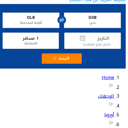
OLB
DXB
دبي
أولبيا (سردينيا)
التاريخ
1
مسافر
السياحية
اختيار تاريخ المغادرة
البحث
Home
الوجهات
أوروبا