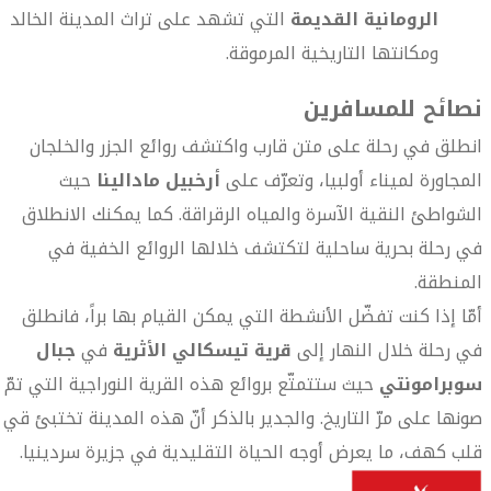
الرومانية القديمة
التي تشهد على تراث المدينة الخالد
ومكانتها التاريخية المرموقة.
نصائح للمسافرين
انطلق في رحلة على متن قارب واكتشف روائع الجزر والخلجان
المجاورة لميناء أولبيا، وتعرّف على
أرخبيل مادالينا
حيث
الشواطئ النقية الآسرة والمياه الرقراقة. كما يمكنك الانطلاق
في رحلة بحرية ساحلية لتكتشف خلالها الروائع الخفية في
المنطقة.
أمّا إذا كنت تفضّل الأنشطة التي يمكن القيام بها براً، فانطلق
في رحلة خلال النهار إلى
قرية تيسكالي الأثرية
في
جبال
سوبرامونتي
حيث ستتمتّع بروائع هذه القرية النوراجية التي تمّ
صونها على مرّ التاريخ. والجدير بالذكر أنّ هذه المدينة تختبئ قي
قلب كهف، ما يعرض أوجه الحياة التقليدية في جزيرة سردينيا.