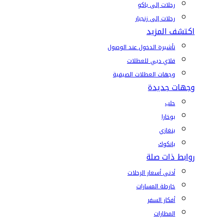
رحلات إلى باكو
رحلات إلى زنجبار
اكتشف المزيد
تأشيرة الدخول عند الوصول
فلاي دبي للعطلات
وجهات العطلات الصيفية
وجهات جديدة
حلب
بوخارا
بنغازي
بانكوك
روابط ذات صلة
أدنى أسعار الرحلات
خارطة المسارات
أفكار السفر
المطارات