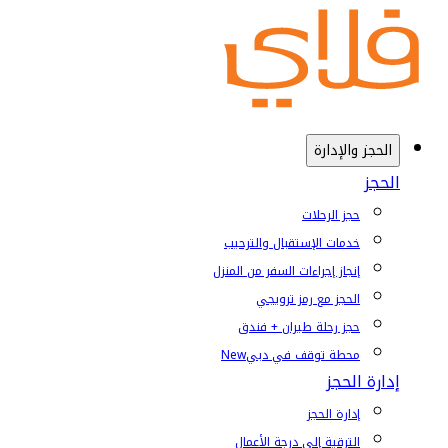
الحجز والإدارة
الحجز
حجز الرحلات
خدمات الإستقبال والترحيب
إنجاز إجراءات السفر من المنزل
الحجز مع رمز ترويجي
حجز رحلة طيران + فندق
محطة توقف في دبي
New
إدارة الحجز
إدارة الحجز
الترقية إلى درجة الأعمال