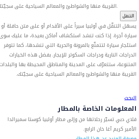
القريبة منها والشواطئ والمعالم السياحية على سجيّتك.
التنقل
يسهل التنقّل في أولبيا سيراً على الأقدام أو على متن حافلة أو
سيارة أجرة. إذا كنت تنشد استكشاف أماكن بعيدة، ما عليك سوى
استئجار سيارة لتتمتّع بالمرونة والحرية التي تنشدها، كما تتوفر
الدراجات النارية ودراجات السكوتر للإيجار. بفضل هذه الخيارات
المتنوعة، ستتعرّف على المدينة والمناطق المحيطة بها والبلدات
القريبة منها والشواطئ والمعالم السياحية على سجيّتك.
العثور على متجر السفر الأقرب إليك
البحث
المعلومات الخاصة بالمطار
فلاي دبي تسيّر رحلاتها من وإلى مطار أولبيا كوستا سميرالدا
الأمير كريم آغا خان الرابع.
معرفة المزيد عن هذا المطار.