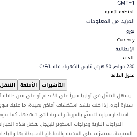
GMT+1
المنطقة الزمنية
المزيد من المعلومات
يورو
Currency
الإيطالية
اللغات
230 فولت, 50 هرتز, قابس الكهرباء فئة C/F/L
محول الطاقة
التأشيرات
الأمتعة
التنقل
يسهل التنقّل في أولبيا سيراً على الأقدام أو على متن حافلة أ
سيارة أجرة. إذا كنت تنشد استكشاف أماكن بعيدة، ما عليك سو
استئجار سيارة لتتمتّع بالمرونة والحرية التي تنشدها، كما تتوف
الدراجات النارية ودراجات السكوتر للإيجار. بفضل هذه الخيارا
المتنوعة، ستتعرّف على المدينة والمناطق المحيطة بها والبلدا