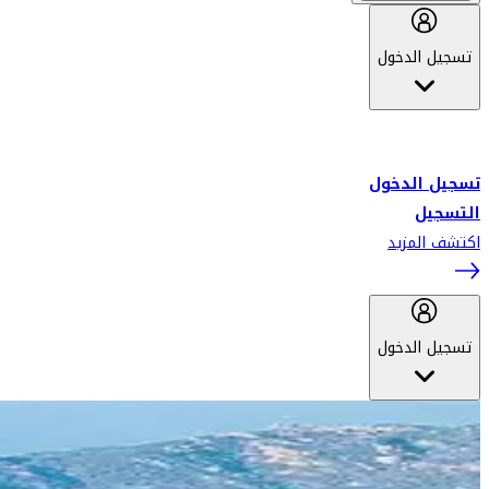
تسجيل الدخول
أهلاً بك في سكاي واردز طيران الإمارات برنامج الولاء المعتمد من قبل
طيران الإمارات، ومؤخراً فلاي دبي.
تسجيل الدخول
التسجيل
اكتشف المزيد
تسجيل الدخول