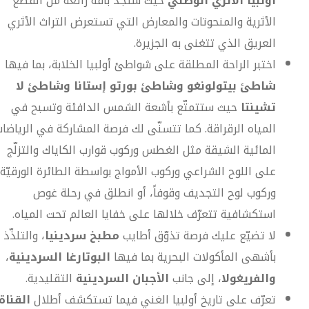
أولبيا الأثري الوطني
حيث ستجد باقةً رائعة من القطع
الأثرية والمنحوتات والمعارض التي تستعرض التراث الأثري
العريق الذي تتغنى به الجزيرة.
اختبر الراحة المطلقة على شواطئ أولبيا الخلابة، بما فيها
شاطئ بيتولونغو وشاطئ بورتو إستانا وشاطئ لا
تشينتا
حيث ستتمتّع بأشعة الشمس الدافئة وتسبح في
المياه الرقراقة. كما تتسنّى لك فرصة المشاركة في الرياضا
المائية الشيقة مثل الغطس وركوب قوارب الكاياك والتزلّج
على اللوح الشراعي وركوب الأمواج بواسطة الطائرة الورقيّة
وركوب لوح التجديف وقوفاً، أو انطلق في رحلة غوص
استكشافية تتعرّف خلالها على خفايا العالم تحت المياه.
لا تضيّع عليك فرصة تذوّق أطايب
مطبخ سردينيا
، والتلذّذ
بأشهى المأكولات البحرية بما فيها
البوتارغا السردينية
،
والفريغولا
، إلى جانب
الأجبان السردينية
التقليدية.
تعرّف على تاريخ أولبيا الغني فيما تستكشف أطلال
القناة