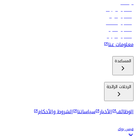
الوظائف
رحلات إلى تبيليسي
رحلات إلى الرياض
رحلات إلى مسقط
رحلات إلى ماليه
رحلات إلى كولومبو
معلومات عنا
المساعدة
الرحلات الرائجة
الوظائف
الأخبار
سياساتنا
الشروط والأحكام
فيس بوك