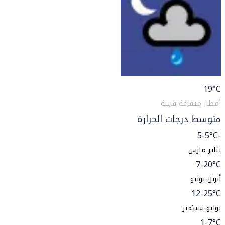
19
°C
أمطار متفرقة قريبة
متوسط درجات الحرارة
-5-5°C
يناير-مارس
7-20°C
أبريل-يونيو
12-25°C
يوليو-سبتمبر
1-7°C