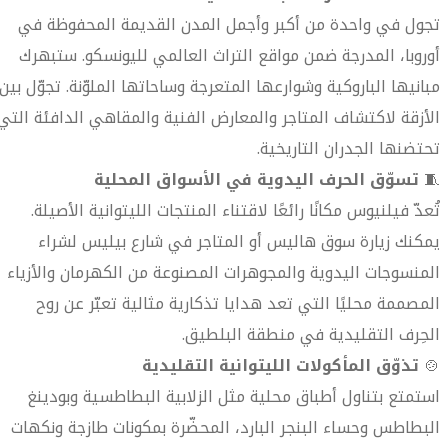
تجول في واحدة من أكبر وأجمل المدن القديمة المحفوظة في
أوروبا، المدرجة ضمن مواقع التراث العالمي لليونسكو. ستبهرك
مبانيها الباروكية وشوارعها المتعرجة وساحاتها الملوّنة. تجوّل بين
الأزقة لاكتشاف المتاجر والمعارض الفنية والمقاهي الدافئة التي
تحتضنها الجدران التاريخية.
🧵
تسوّق الحرف اليدوية في الأسواق المحلية
تُعدّ فيلنيوس مكانًا رائعًا لاقتناء المنتجات الليتوانية الأصيلة.
يمكنك زيارة سوق هاليس أو المتاجر في شارع بيليس لشراء
المنسوجات اليدوية والمجوهرات المصنوعة من الكهرمان والأزياء
المصممة محليًا التي تعد هدايا تذكارية مثالية تعبّر عن روح
الحِرف التقليدية في منطقة البلطيق.
🍲
تذوّق المأكولات الليتوانية التقليدية
استمتع بتناول أطباق محلية مثل الزلابية البطاطسية وبودينغ
البطاطس وحساء البنجر البارد، المحضّرة بمكونات طازجة ونكهات