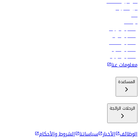
فلاي دبي للعطلات
تأجير السيارات
فنادق
الوظائف
رحلات إلى تبيليسي
رحلات إلى الرياض
رحلات إلى مسقط
رحلات إلى ماليه
رحلات إلى كولومبو
معلومات عنا
المساعدة
الرحلات الرائجة
الوظائف
الأخبار
سياساتنا
الشروط والأحكام