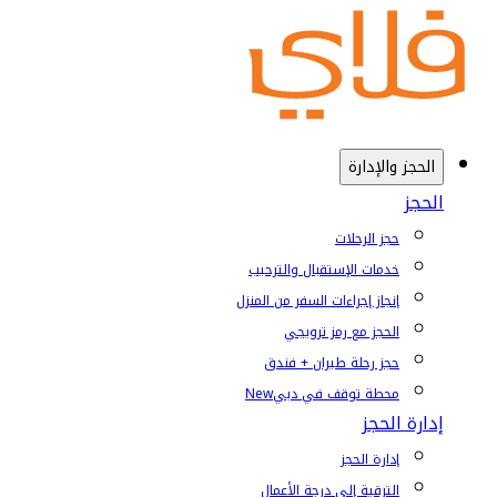
الحجز والإدارة
الحجز
حجز الرحلات
خدمات الإستقبال والترحيب
إنجاز إجراءات السفر من المنزل
الحجز مع رمز ترويجي
حجز رحلة طيران + فندق
محطة توقف في دبي
New
إدارة الحجز
إدارة الحجز
الترقية إلى درجة الأعمال