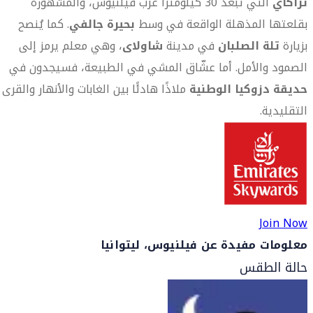
تراكاي
التي تبعد 30 كيلومتراً غرب فيلنيوس، والمشهورة
بقلعتها المذهلة الواقعة في وسط
بحيرة جالفي
. كما يُنصح
بزيارة
تلة الصلبان
في مدينة
شاولاى
، وهي معلم يرمز إلى
الصمود والأمل. أما عشّاق المشي في الطبيعة، فسيجدون في
حديقة دزوكيا الوطنية
ملاذًا هادئًا بين الغابات والأنهار والقرى
التقليدية.
Join Now
معلومات مفيدة عن فيلنيوس، ليتوانيا
حالة الطقس