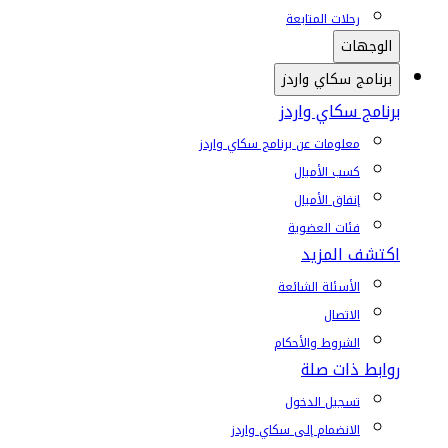
رحلات المتابعة
الوجهات
برنامج سكاي واردز
برنامج سكاي واردز
معلومات عن برنامج سكاي واردز
كسب الأميال
إنفاق الأميال
فئات العضوية
اكتشف المزيد
الأسئلة الشائعة
الاتصال
الشروط والأحكام
روابط ذات صلة
تسجيل الدخول
الانضمام إلى سكاي واردز