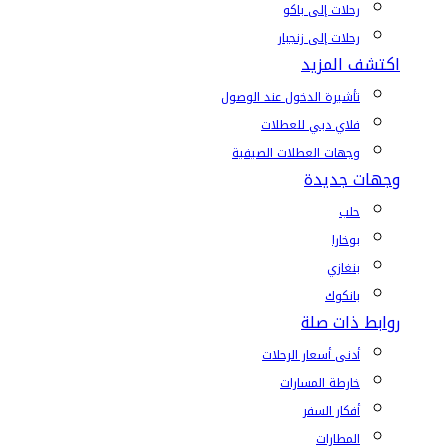
رحلات إلى باكو
رحلات إلى زنجبار
اكتشف المزيد
تأشيرة الدخول عند الوصول
فلاي دبي للعطلات
وجهات العطلات الصيفية
وجهات جديدة
حلب
بوخارا
بنغازي
بانكوك
روابط ذات صلة
أدنى أسعار الرحلات
خارطة المسارات
أفكار السفر
المطارات