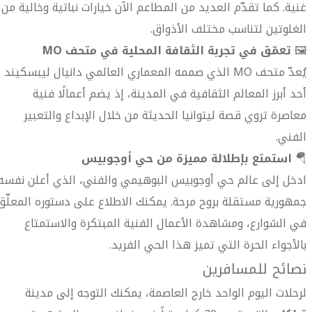
غنية. كما تقدّم العديد من المطاعم الآن خيارات نباتية وخالية من
الغلوتين لتناسب مختلف الأذواق.
🖼️
تعمّق في تجربة الثقافة المحلية في متحف MO
يُعدّ متحف MO الذي صممه المعماري العالمي دانيال ليبسكيند
أحد أبرز المعالم الثقافية في المدينة، إذ يضم أعمالًا فنية
معاصرة تروي قصة ليتوانيا الحديثة من خلال الإبداع والتعبير
الفني.
🪂
استمتع بإطلالة مميزة من حي أوجوبيس
ادخل إلى عالم حي أوجوبيس البوهيمي والفني، الذي أعلن نفسه
جمهورية مستقلة بروح مرحة. يمكنك الاطلاع على دستوره المعلّق
في الشوارع، ومشاهدة الأعمال الفنية المبتكرة والاستمتاع
بالأجواء الحرة التي تميز هذا الحي الفريد.
نصائح للمسافرين
لرحلات اليوم الواحد خارج العاصمة، يمكنك التوجه إلى مدينة