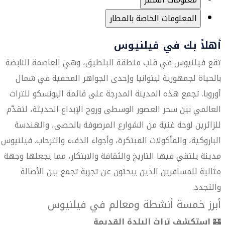
المعلومات الخاصة بالمطار
أهلاً بك في فيلنيوس
تقع فيلنيوس في قلب منطقة البلطيق، وهي العاصمة النابضة
بالحياة لجمهورية ليتوانيا وإحدى الجواهر المخفية في شمال
أوروبا. تجمع هذه المدينة المدرجة على قائمة اليونسكو للتراث
العالمي بين سحر العصور الوسطى وروح الإبداع الحديثة، لتقدّم
للزائرين لوحة غنية من الشوارع المرصوفة بالحصى، والهندسة
الباروكية، والمأكولات المبتكرة، وأجواء الدفء والترحاب. فيلنيوس
مدينة يلتقي فيها التاريخ والثقافة والابتكار، مما يجعلها وجهة
مثالية للمسافرين الذين يبحثون عن تجربة تجمع بين الأصالة
والتجدد.
أبرز خمسة أنشطة ومعالم في فيلنيوس
🏰
استكشف تراث البلدة القديمة