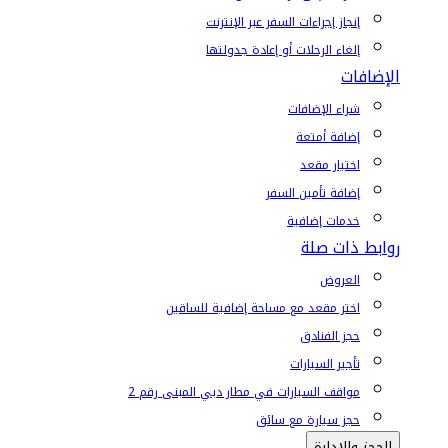
إنجاز إجراءات السفر عبر الإنترنت
إلغاء الرحلات أو إعادة جدولتها
الإضافات
شراء الإضافات
إضافة أمتعة
اختيار مقعد
إضافة تأمين السفر
خدمات إضافية
روابط ذات صلة
العروض
اختر مقعد مع مساحة إضافية للساقين
حجز الفنادق
تأجير السيارات
مواقف السيارات في مطار دبي المبنى رقم 2
حجز سيارة مع سائق
الحجز والإدارة