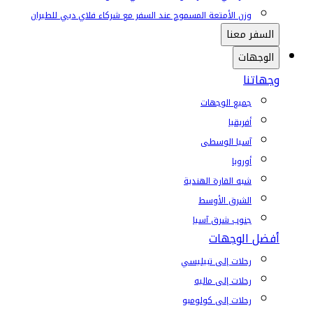
وزن الأمتعة المسموح عند السفر مع شركاء فلاي دبي للطيران
السفر معنا
الوجهات
وجهاتنا
جميع الوجهات
أفريقيا
آسيا الوسطى
أوروبا
شبه القارة الهندية
الشرق الأوسط
جنوب شرق آسيا
أفضل الوجهات
رحلات إلى تبيليسي
رحلات إلى ماليه
رحلات إلى كولومبو