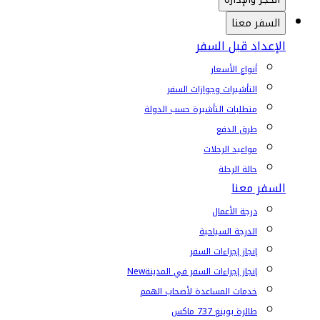
السفر معنا
الإعداد قبل السفر
أنواع الأسعار
التأشيرات وجوازات السفر
متطلبات التأشيرة حسب الدولة
طرق الدفع
مواعيد الرحلات
حالة الرحلة
السفر معنا
درجة الأعمال
الدرجة السياحية
إنجاز إجراءات السفر
إنجاز إجراءات السفر في المدينة
New
خدمات المساعدة لأصحاب الهمم
طائرة بوينغ 737 ماكس