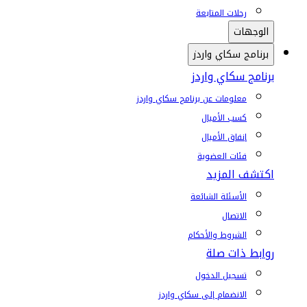
رحلات المتابعة
الوجهات
برنامج سكاي واردز
برنامج سكاي واردز
معلومات عن برنامج سكاي واردز
كسب الأميال
إنفاق الأميال
فئات العضوية
اكتشف المزيد
الأسئلة الشائعة
الاتصال
الشروط والأحكام
روابط ذات صلة
تسجيل الدخول
الانضمام إلى سكاي واردز