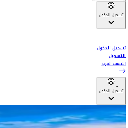
تسجيل الدخول
أهلاً بك في سكاي واردز طيران الإمارات برنامج الولاء المعتمد من قبل
طيران الإمارات، ومؤخراً فلاي دبي.
تسجيل الدخول
التسجيل
اكتشف المزيد
تسجيل الدخول