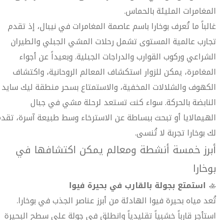
المغامرات المليئة بالحماس.
غالباً ما تُعرف بوخارا باسم عاصمة المغامرات في نيبال، إذ تقدم
تجارب عالمية المستوى تشمل رحلات المشي الجبلي والطيران
الشراعي وركوب القوارب والدراجات الجبلية. وبعيداً عن أجواء
المغامرة، يمكن للزوار استكشاف المعالم الروحانية، واكتشاف
الكهوف والشلالات المخفية، والاستمتاع بسحر منطقة ليك سايد
النابضة بالحركة. سواء كنت تستعد لرحلة مشي في جبال
الهيمالايا أو تبحث ببساطة عن الاسترخاء وسط طبيعة آسرة، تقد
لك بوخارا تجربة لا تُنسى.
أبرز خمسة أنشطة ومعالم يمكن اكتشافها في
بوخارا
🚣
استمتع بجولة بالقارب في بحيرة فيوا
تُعد مياه بحيرة فيوا الهادئة من أبرز عناصر الجذب في بوخارا.
استأجر قارباً خشبياً تقليدياً وانطلق في جولة على سطح البحيرة