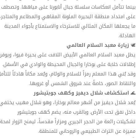
بينما تتأمل انعكاسات سلسلة جبال أنابورنا على مياهها. وتصطف
على امتداد منطقة البحيرة الملونة المقاهي والمطاعم والمتاجر،
ما يجعلها المكان المثالي للاسترخاء والاستمتاع بأجواء المدينة
الهادئة.
🕊️
زيارة معبد السلام العالمي
يطل معبد السلام العالمي الأبيض اللافت على بحيرة فيوا، ويوفر
إطلالات خلابة على بوخارا والجبال المحيطة والوادي في الأسفل.
وقد بُني هذا المعلم رمزاً للسلام والوئام، ويُعد مكاناً هادئاً للتأم
والتقاط الصور، خاصةً عند شروق الشمس أو غروبها.
🌊
استكشاف شلال ديفيز وكهف جوبتيشور
يُعد شلال ديفيز من أشهر معالم بوخارا، وهو شلال مهيب يختفي
داخل نفق تحت الأرض. وبالقرب منه، يضم كهف جوبتيشور
تشكيلات رائعة من الحجر الجيري ومزاراً مقدساً، ليمنح الزوار لمحة
مميزة عن التراث الطبيعي والروحاني للمنطقة.