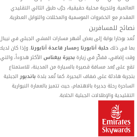
العالمية. ولتجربة محلية حقيقية، جرّب طبق الثالي التقليدي
المقدم مع الخضروات الموسمية والمخللات والتوابل العطرية.
نصائح للمسافرين
تُعد بوخارا بوابة إلى بعض أشهر مسارات المشي الجبلي في نيبال،
بما في ذلك
حلبة أنابورنا
و
مسار قاعدة أنابورنا
. وإذا كان لديك
وقت إضافي، ففكّر في زيارة
بحيرة بيغناس
الأكثر هدوءاً، والتي
تقع على بُعد مسافة قصيرة بالسيارة من المدينة، للاستمتاع
بتجربة هادئة على ضفاف البحيرة. كما تُعد بلدة
باندبور
الجبلية
الساحرة رحلة جديرة بالاهتمام، حيث تتميز بالعمارة النيوارية
التقليدية والإطلالات الجبلية الخلابة.