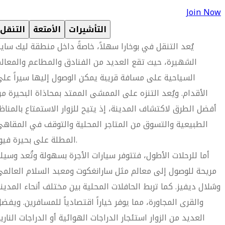
Join Now
التأشيرات
الأمتعة
التنقل
يُعد التنقل في بوخارا سهلاً، خاصةً داخل منطقة ليك ساي
الشهيرة، حيث تقع العديد من الفنادق والمطاعم والمعال
السياحية على مسافة قريبة يمكن الوصول إليها سيراً عل
الأقدام. ويُعد التنزه على الممشى الممتد بمحاذاة البحيرة م
أفضل الطرق لاكتشاف المدينة، إذ يتيح للزوار الاستمتاع بالمناظ
الطبيعية والتسوق من المتاجر المحلية والتوقف في المقاه
المطلة على بحيرة فيوا.
أما للرحلات الأطول، فتتوفر سيارات الأجرة بسهولة وتُعد وسيل
مريحة للوصول إلى معالم مثل سارانغكوت ومعبد السلام العالم
وشلال ديفيز. كما تربط الحافلات المحلية بين مختلف أنحاء المدين
والقرى المجاورة، مما يوفر خياراً اقتصادياً للمسافرين. ويفض
العديد من الزوار استئجار الدراجات الهوائية أو الدراجات الناري