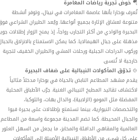
🪂
خوض تجربة رياضات المغامرة
تُعرف بوخارا بأنها عاصمة المغامرات في نيبال، وتوفر أنشطة
متنوعة لعشاق الإثارة بجميع أنواعها. ويُعد الطيران الشراعي فوق
البحيرة والوادي من أكثر التجارب رواجاً، إذ يمنح الزوار إطلالات جوي
مذهلة على جبال الهيمالايا. كما يمكن الاستمتاع بالانزلاق بالحبال
وركوب الدراجات الجبلية ورحلات المشي والطيران الخفيف لتجربة
خارجية لا تُنسى.
🍲
تذوّق المأكولات النيبالية على ضفاف البحيرة
يقدم مشهد المطاعم النابض بالحياة في بوخارا مدخلاً مثالياً
لاكتشاف تقاليد المطبخ النيبالي الغنية. جرّب الأطباق المحلية
المفضلة مثل المومو (الزلابية)، والدال بهات، والثوكبا،
والتخصصات النيوارية، بينما تستمتع بإطلالات على بحيرة فيوا
والجبال المحيطة. كما تضم المدينة مجموعة واسعة من المطاعم
العالمية والمقاهي الدافئة والمخابز، ما يجعل من السهل العثور
على كل شيء، من الأطباق النيبالية الأصيلة إلى المأكولات