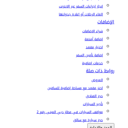
إنجاز إجراءات السفر عبر الإنترنت
إلغاء الرحلات أو إعادة جدولتها
الإضافات
شراء الإضافات
إضافة أمتعة
اختيار مقعد
إضافة تأمين السفر
خدمات إضافية
روابط ذات صلة
العروض
اختر مقعد مع مساحة إضافية للساقين
حجز الفنادق
تأجير السيارات
مواقف السيارات في مطار دبي المبنى رقم 2
حجز سيارة مع سائق
الحجز والإدارة