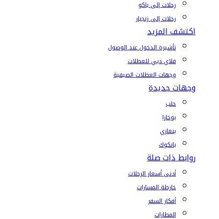
رحلات إلى باكو
رحلات إلى زنجبار
اكتشف المزيد
تأشيرة الدخول عند الوصول
فلاي دبي للعطلات
وجهات العطلات الصيفية
وجهات جديدة
حلب
بوخارا
بنغازي
بانكوك
روابط ذات صلة
أدنى أسعار الرحلات
خارطة المسارات
أفكار السفر
المطارات