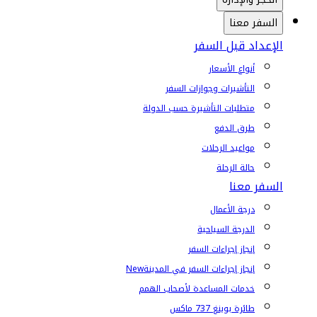
السفر معنا
الإعداد قبل السفر
أنواع الأسعار
التأشيرات وجوازات السفر
متطلبات التأشيرة حسب الدولة
طرق الدفع
مواعيد الرحلات
حالة الرحلة
السفر معنا
درجة الأعمال
الدرجة السياحية
إنجاز إجراءات السفر
إنجاز إجراءات السفر في المدينة
New
خدمات المساعدة لأصحاب الهمم
طائرة بوينغ 737 ماكس