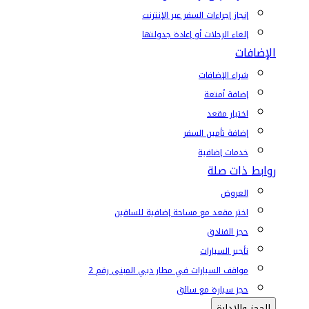
إنجاز إجراءات السفر عبر الإنترنت
إلغاء الرحلات أو إعادة جدولتها
الإضافات
شراء الإضافات
إضافة أمتعة
اختيار مقعد
إضافة تأمين السفر
خدمات إضافية
روابط ذات صلة
العروض
اختر مقعد مع مساحة إضافية للساقين
حجز الفنادق
تأجير السيارات
مواقف السيارات في مطار دبي المبنى رقم 2
حجز سيارة مع سائق
الحجز والإدارة