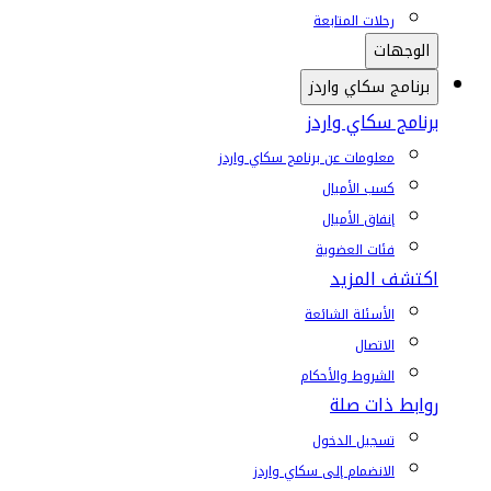
رحلات المتابعة
الوجهات
برنامج سكاي واردز
برنامج سكاي واردز
معلومات عن برنامج سكاي واردز
كسب الأميال
إنفاق الأميال
فئات العضوية
اكتشف المزيد
الأسئلة الشائعة
الاتصال
الشروط والأحكام
روابط ذات صلة
تسجيل الدخول
الانضمام إلى سكاي واردز