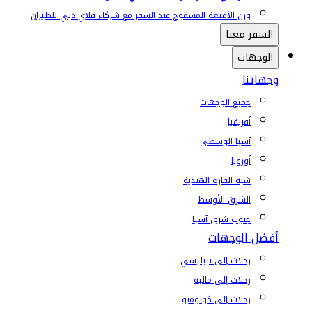
وزن الأمتعة المسموح عند السفر مع شركاء فلاي دبي للطيران
السفر معنا
الوجهات
وجهاتنا
جميع الوجهات
أفريقيا
آسيا الوسطى
أوروبا
شبه القارة الهندية
الشرق الأوسط
جنوب شرق آسيا
أفضل الوجهات
رحلات إلى تبيليسي
رحلات إلى ماليه
رحلات إلى كولومبو