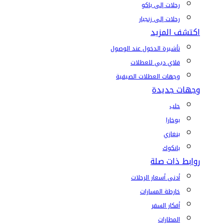
رحلات إلى باكو
رحلات إلى زنجبار
اكتشف المزيد
تأشيرة الدخول عند الوصول
فلاي دبي للعطلات
وجهات العطلات الصيفية
وجهات جديدة
حلب
بوخارا
بنغازي
بانكوك
روابط ذات صلة
أدنى أسعار الرحلات
خارطة المسارات
أفكار السفر
المطارات