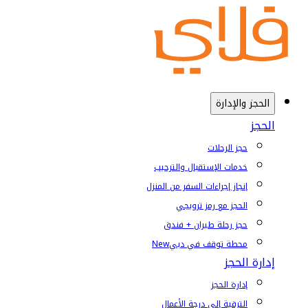
الحجز والإدارة
الحجز
حجز الرحلات
خدمات الإستقبال والترحيب
إنجاز إجراءات السفر من المنزل
الحجز مع رمز ترويجي
حجز رحلة طيران + فندق
محطة توقف في دبي
New
إدارة الحجز
إدارة الحجز
الترقية إلى درجة الأعمال