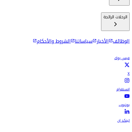
الرحلات الرائجة
الوظائف
الأخبار
سياساتنا
الشروط والأحكام
فيس بوك
X
انستقرام
يوتيوب
لينكد إن