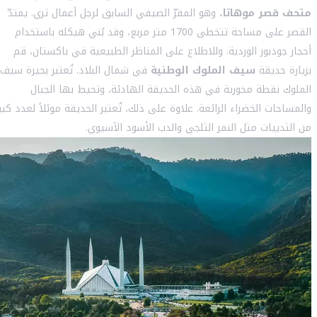
متحف قصر موهاتا،
وهو المقرّ الصيفي السابق لرجل أعمال ثري. يمتدّ
القصر على مساحة تتخطى 1700 متر مربع، وقد بُني هيكله باستخدام
أحجار جودبور الوردية. وللاطلاع على المناظر الطبيعية في باكستان، قم
بزيارة حديقة
سيف الملوك الوطنية
في شمال البلاد. تُعتبر بحيرة سيف
الملوك نقطة محورية في هذه الحديقة الهادئة، وتحيط بها الجبال
والمساحات الخضراء الرائعة. علاوة على ذلك، تُعتبر الحديقة موئلاً لعدد كبي
من الثدييات مثل النمر الثلجي والدب الأسود الآسيوي.