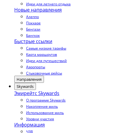
Идеи для летнего отдыха
Новые направления
Алеппо
Покхаре
Бенгази
Бангкок
Быстрые ссылки
Самые низкие тарифы
Карта маршрутов
Идеи для путешествий
Аэропорты
Стыковочные рейсы
Направления
Skywards
Эмирейтс Skywards
О программе Skywards
Накопление миль
Использование миль
Уровни участия
Информация
ЧЗВ