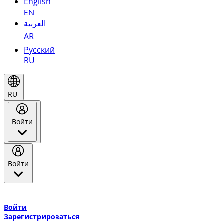
English
EN
العربية
AR
Русский
RU
RU
Войти
Войти
Добро пожаловать в Эмирейтс Skywards, программу лояльнос
авиакомпании Эмирейтс и теперь flydubai.
Войти
Зарегистрироваться