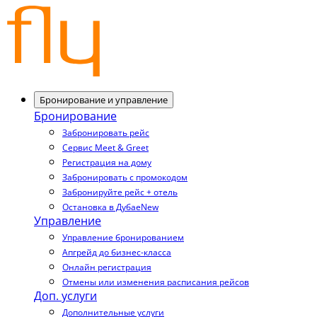
Бронирование и управление
Бронирование
Забронировать рейс
Сервис Meet & Greet
Регистрация на дому
Забронировать с промокодом
Забронируйте рейс + отель
Остановка в Дубае
New
Управление
Управление бронированием
Апгрейд до бизнес-класса
Онлайн регистрация
Отмены или изменения расписания рейсов
Доп. услуги
Дополнительные услуги