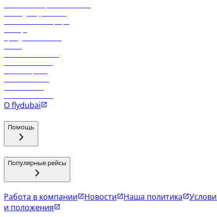
Реклама на бортовой системе
Логин для турагентов
Самые низкие тарифы
Holidays
Аренда автомобиля
Отели
Работа в компании
Рейсы в Тбилиси
Рейсы в Эр-Рияд
Рейсы в Маскат
Рейсы в Мале
Рейсы в Коломбо
О flydubai
Помощь
Популярные рейсы
Работа в компании
Новости
Наша политика
Услови
и положения