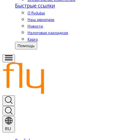
Быстрые ссылки
О flydubai
Наш авиапарк
Новости
Налоговая накладная
Карго
Помощь
RU