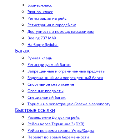
Бизнес-класс
Эконом-класс
Регистрация на рейс
Регистрация в городе
New
Доступность и помощь пассажирам
Boeing 737 MAX
На борту flydubai
Багаж
Ручная кладь
Регистрируемый багаж
Запрещенные и ограниченные предметы
Задержанный или поврежденный багаж
Спортивное снаряжение
Опасные предметы
Специальный багаж
Тарифы на регистрацию багажа в аэропорту
Быстрые ссылки
Разрешение Допуск на рейс
Рейсы через Терминал 3 (DXB)
Рейсы во время сезона Умры/Хаджа
Перелет во время беременности