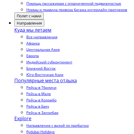
Помощь пассажирам с ограниченной подвижностью
Нормы и правила провоза багажа интерлайн-партнеров
Полет с нами
Направления
Куда мы летаем
Все направления
Африка
Центральная Азия
Европа
Индийский субконтинент
Ближний Восток
Юго-Восточная Азия
Популярные места отдыха
Рейсы в Тбилиси
Рейсы в Мале
Рейсы в Коломбо
Рейсы в Баку
Рейсы в Занзибар
Explore
Направления с визой по прибытии
flydubai Holidays