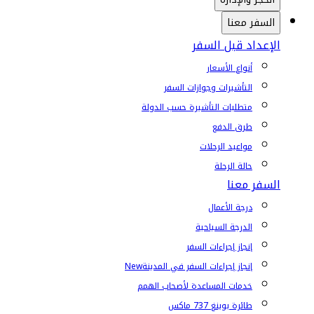
السفر معنا
الإعداد قبل السفر
أنواع الأسعار
التأشيرات وجوازات السفر
متطلبات التأشيرة حسب الدولة
طرق الدفع
مواعيد الرحلات
حالة الرحلة
السفر معنا
درجة الأعمال
الدرجة السياحية
إنجاز إجراءات السفر
إنجاز إجراءات السفر في المدينة
New
خدمات المساعدة لأصحاب الهمم
طائرة بوينغ 737 ماكس