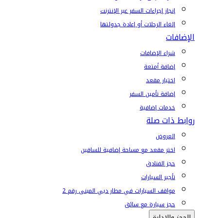
إنجاز إجراءات السفر عبر الإنترنت
إلغاء الرحلات أو إعادة جدولتها
الإضافات
شراء الإضافات
إضافة أمتعة
اختيار مقعد
إضافة تأمين السفر
خدمات إضافية
روابط ذات صلة
العروض
اختر مقعد مع مساحة إضافية للساقين
حجز الفنادق
تأجير السيارات
مواقف السيارات في مطار دبي المبنى رقم 2
حجز سيارة مع سائق
الحجز والإدارة