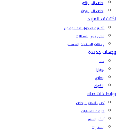
رحلات إلى باكو
رحلات إلى زنجبار
اكتشف المزيد
تأشيرة الدخول عند الوصول
فلاي دبي للعطلات
وجهات العطلات الصيفية
وجهات جديدة
حلب
بوخارا
بنغازي
بانكوك
روابط ذات صلة
أدنى أسعار الرحلات
خارطة المسارات
أفكار السفر
المطارات