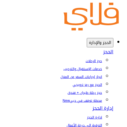
الحجز والإدارة
الحجز
حجز الرحلات
خدمات الإستقبال والترحيب
إنجاز إجراءات السفر من المنزل
الحجز مع رمز ترويجي
حجز رحلة طيران + فندق
محطة توقف في دبي
New
إدارة الحجز
إدارة الحجز
الترقية إلى درجة الأعمال