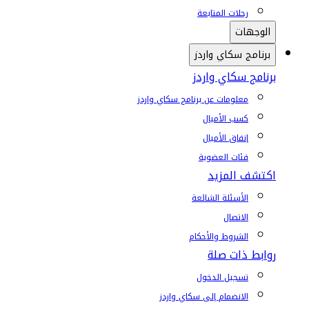
رحلات المتابعة
الوجهات
برنامج سكاي واردز
برنامج سكاي واردز
معلومات عن برنامج سكاي واردز
كسب الأميال
إنفاق الأميال
فئات العضوية
اكتشف المزيد
الأسئلة الشائعة
الاتصال
الشروط والأحكام
روابط ذات صلة
تسجيل الدخول
الانضمام إلى سكاي واردز