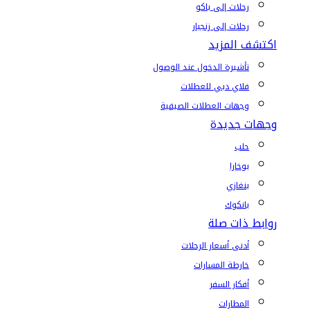
رحلات إلى باكو
رحلات إلى زنجبار
اكتشف المزيد
تأشيرة الدخول عند الوصول
فلاي دبي للعطلات
وجهات العطلات الصيفية
وجهات جديدة
حلب
بوخارا
بنغازي
بانكوك
روابط ذات صلة
أدنى أسعار الرحلات
خارطة المسارات
أفكار السفر
المطارات