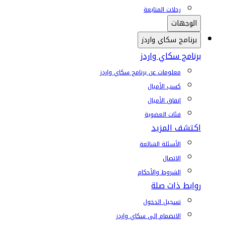
رحلات المتابعة
الوجهات
برنامج سكاي واردز
برنامج سكاي واردز
معلومات عن برنامج سكاي واردز
كسب الأميال
إنفاق الأميال
فئات العضوية
اكتشف المزيد
الأسئلة الشائعة
الاتصال
الشروط والأحكام
روابط ذات صلة
تسجيل الدخول
الانضمام إلى سكاي واردز