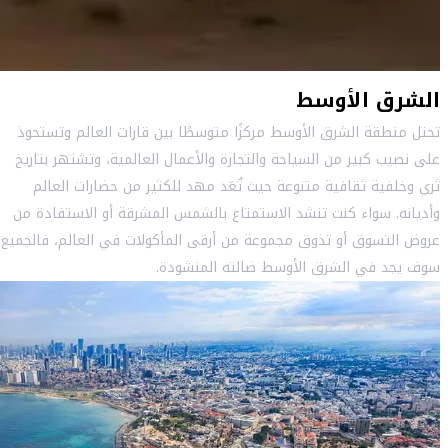
الشرق الأوسط
تحتل منطقة الشرق الأوسط مركزًا متوسطًا بين قارات العالم وتستحوذ
على نصيب كبير من السياحة والتجارة والأعمال العالمية، وتشتهر بتاريخ
ثري وخلفية ثقافية متنوعة حيث تُعَد مهد للكثير من حضارات العالم
وأديانه. سواء كنت تنشد الاستمتاع بالشمس المشرقة أو الاستفادة من
عروض التسوق أو تذوق مجموعة من أرقى المأكولات في العالم، فالجميع
سوف يجد في الشرق الأوسط ضالته المنشودة.