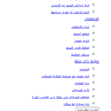
إنجاز إجراءات السفر عبر الإنترنت
إلغاء الرحلات أو إعادة جدولتها
الإضافات
شراء الإضافات
إضافة أمتعة
اختيار مقعد
إضافة تأمين السفر
خدمات إضافية
روابط ذات صلة
العروض
اختر مقعد مع مساحة إضافية للساقين
حجز الفنادق
تأجير السيارات
مواقف السيارات في مطار دبي المبنى رقم 2
حجز سيارة مع سائق
الحجز والإدارة