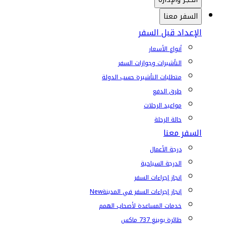
السفر معنا
الإعداد قبل السفر
أنواع الأسعار
التأشيرات وجوازات السفر
متطلبات التأشيرة حسب الدولة
طرق الدفع
مواعيد الرحلات
حالة الرحلة
السفر معنا
درجة الأعمال
الدرجة السياحية
إنجاز إجراءات السفر
إنجاز إجراءات السفر في المدينة
New
خدمات المساعدة لأصحاب الهمم
طائرة بوينغ 737 ماكس