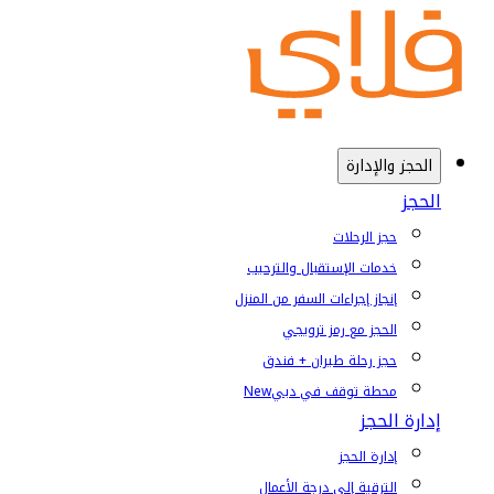
الحجز والإدارة
الحجز
حجز الرحلات
خدمات الإستقبال والترحيب
إنجاز إجراءات السفر من المنزل
الحجز مع رمز ترويجي
حجز رحلة طيران + فندق
محطة توقف في دبي
New
إدارة الحجز
إدارة الحجز
الترقية إلى درجة الأعمال