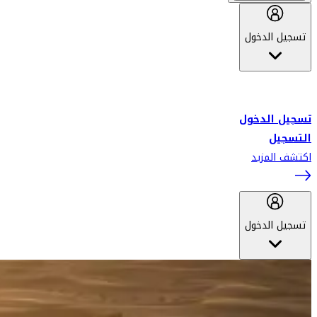
تسجيل الدخول
أهلاً بك في سكاي واردز طيران الإمارات برنامج الولاء المعتمد من قبل
طيران الإمارات، ومؤخراً فلاي دبي.
تسجيل الدخول
التسجيل
اكتشف المزيد
تسجيل الدخول