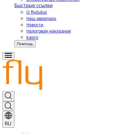
Быстрые ссылки
О flydubai
Наш авиапарк
Новости
Налоговая накладная
Карго
Помощь
RU