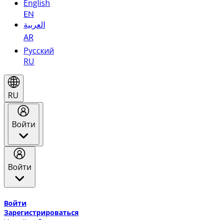
English
EN
العربية
AR
Русский
RU
RU
Войти
Войти
Добро пожаловать в Эмирейтс Skywards, программу лоя
Войти
Зарегистрироваться