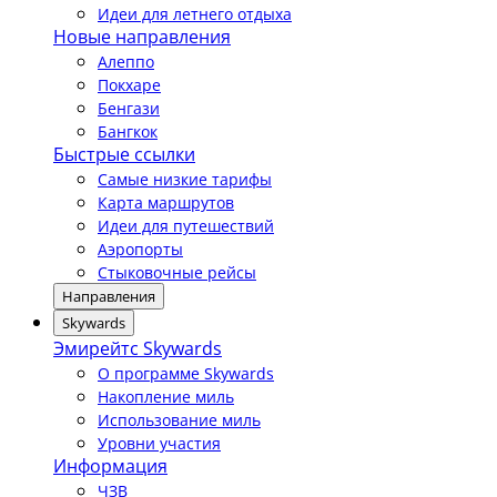
Идеи для летнего отдыха
Новые направления
Алеппо
Покхаре
Бенгази
Бангкок
Быстрые ссылки
Самые низкие тарифы
Карта маршрутов
Идеи для путешествий
Аэропорты
Стыковочные рейсы
Направления
Skywards
Эмирейтс Skywards
О программе Skywards
Накопление миль
Использование миль
Уровни участия
Информация
ЧЗВ