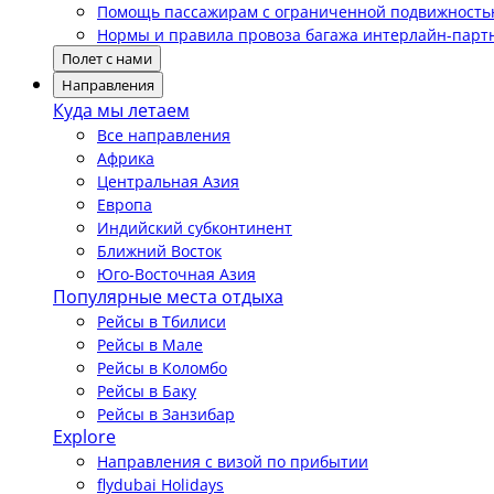
Помощь пассажирам с ограниченной подвижност
Нормы и правила провоза багажа интерлайн-парт
Полет с нами
Направления
Куда мы летаем
Все направления
Африка
Центральная Азия
Европа
Индийский субконтинент
Ближний Восток
Юго-Восточная Азия
Популярные места отдыха
Рейсы в Тбилиси
Рейсы в Мале
Рейсы в Коломбо
Рейсы в Баку
Рейсы в Занзибар
Explore
Направления с визой по прибытии
flydubai Holidays