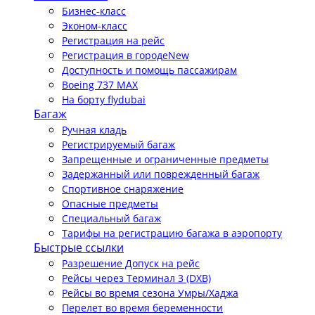
Бизнес-класс
Эконом-класс
Регистрация на рейс
Регистрация в городе
New
Доступность и помощь пассажирам
Boeing 737 MAX
На борту flydubai
Багаж
Ручная кладь
Регистрируемый багаж
Запрещенные и ограниченные предметы
Задержанный или поврежденный багаж
Спортивное снаряжение
Опасные предметы
Специальный багаж
Тарифы на регистрацию багажа в аэропорту
Быстрые ссылки
Разрешение Допуск на рейс
Рейсы через Терминал 3 (DXB)
Рейсы во время сезона Умры/Хаджа
Перелет во время беременности