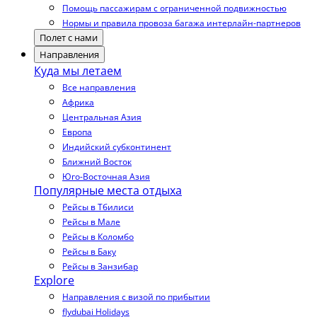
Помощь пассажирам с ограниченной подвижностью
Нормы и правила провоза багажа интерлайн-партнеров
Полет с нами
Направления
Куда мы летаем
Все направления
Африка
Центральная Азия
Европа
Индийский субконтинент
Ближний Восток
Юго-Восточная Азия
Популярные места отдыха
Рейсы в Тбилиси
Рейсы в Мале
Рейсы в Коломбо
Рейсы в Баку
Рейсы в Занзибар
Explore
Направления с визой по прибытии
flydubai Holidays