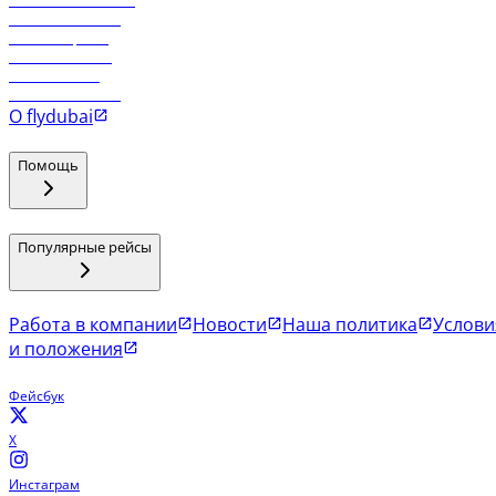
Работа в компании
Рейсы в Тбилиси
Рейсы в Эр-Рияд
Рейсы в Маскат
Рейсы в Мале
Рейсы в Коломбо
О flydubai
Помощь
Популярные рейсы
Работа в компании
Новости
Наша политика
Услови
и положения
Фейсбук
X
Инстаграм