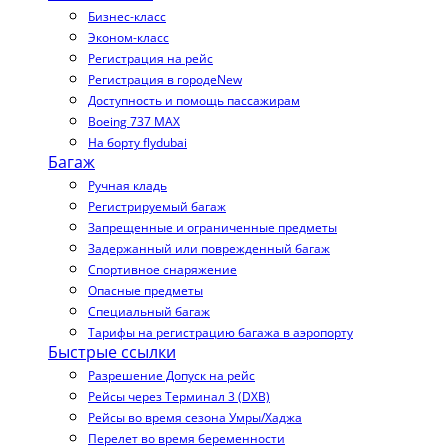
Бизнес-класс
Эконом-класс
Регистрация на рейс
Регистрация в городе
New
Доступность и помощь пассажирам
Boeing 737 MAX
На борту flydubai
Багаж
Ручная кладь
Регистрируемый багаж
Запрещенные и ограниченные предметы
Задержанный или поврежденный багаж
Спортивное снаряжение
Опасные предметы
Специальный багаж
Тарифы на регистрацию багажа в аэропорту
Быстрые ссылки
Разрешение Допуск на рейс
Рейсы через Терминал 3 (DXB)
Рейсы во время сезона Умры/Хаджа
Перелет во время беременности