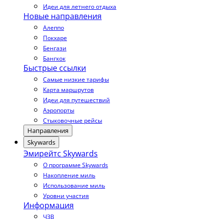
Идеи для летнего отдыха
Новые направления
Алеппо
Покхаре
Бенгази
Бангкок
Быстрые ссылки
Самые низкие тарифы
Карта маршрутов
Идеи для путешествий
Аэропорты
Стыковочные рейсы
Направления
Skywards
Эмирейтс Skywards
О программе Skywards
Накопление миль
Использование миль
Уровни участия
Информация
ЧЗВ