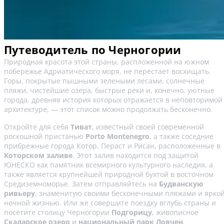
Путеводитель по Черногории
Природная красота этой страны, распложенной на южном
побережье Адриатического моря, не перестает восхищать.
Горы, покрытые пышными зелеными лесами, солнечные
пляжи, чистейшие озера, быстрые реки и, конечно, уютные
города, древняя история которых отражается в неповторимой
архитектуре, — этот список можно продолжать бесконечно.
Откройте для себя
Тиват
, известный своей современной
роскошной пристанью
Porto Montenegro
, а также соседние
прибрежные города Котор, Пераст и Рисан, расположенные в
Которском заливе
. Этот залив находится под защитой
ЮНЕСКО как памятник всемирного культурного наследия, а
также является крупнейшей природной бухтой в восточном
Средиземноморье. Затем отправляйтесь на
Будванскую
ривьеру
, знаменитую своими бесконечными пляжами и ярко
ночной жизнью. Или же совершите поездку вглубь страны и
посетите столицу Черногории
Подгорицу
, живописное
Скадарское озеро
и
национальный парк Ловчен
.