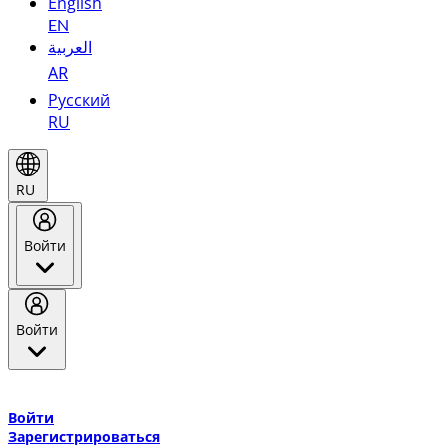
English
EN
العربية
AR
Русский
RU
RU
Войти
Войти
Добро пожаловать в Эмирейтс Skywards, программу лояльнос
авиакомпании Эмирейтс и теперь flydubai.
Войти
Зарегистрироваться