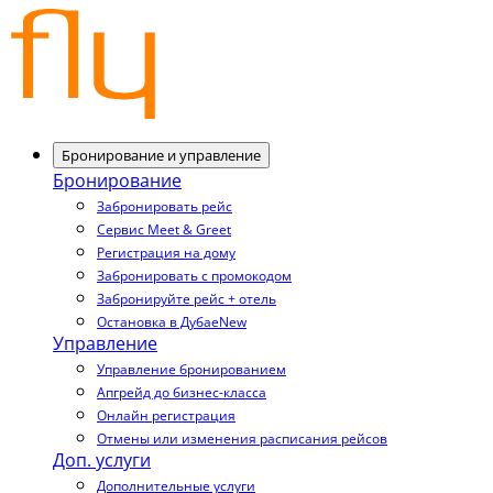
Бронирование и управление
Бронирование
Забронировать рейс
Сервис Meet & Greet
Регистрация на дому
Забронировать с промокодом
Забронируйте рейс + отель
Остановка в Дубае
New
Управление
Управление бронированием
Апгрейд до бизнес-класса
Онлайн регистрация
Отмены или изменения расписания рейсов
Доп. услуги
Дополнительные услуги