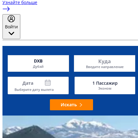
Узнайте больше
Войти
Куда
DXB
Дубай
Введите направление
Дата
1
Пассажир
Эконом
Выберите дату вылета
Искать