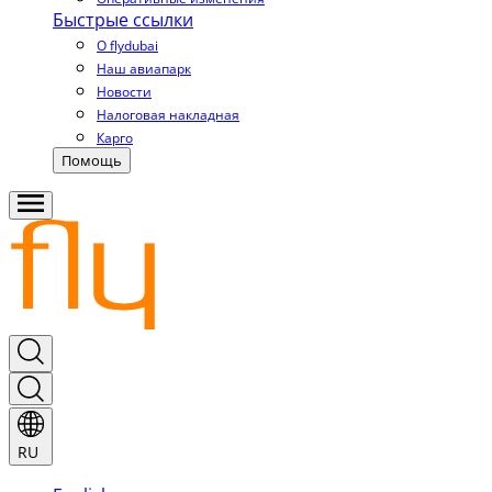
Быстрые ссылки
О flydubai
Наш авиапарк
Новости
Налоговая накладная
Карго
Помощь
RU