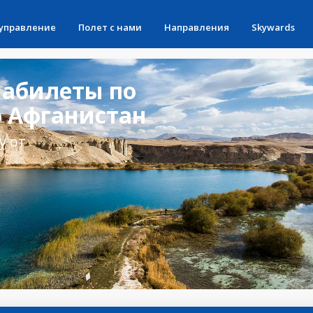
 управление
Полет с нами
Направления
Skywards
абилеты по
 Афганистан
у от