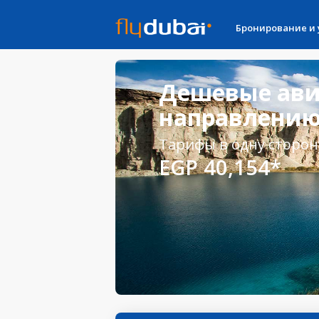
Бронирование и
Дешевые ави
направлению
Тарифы в одну сторон
EGP 40,154*