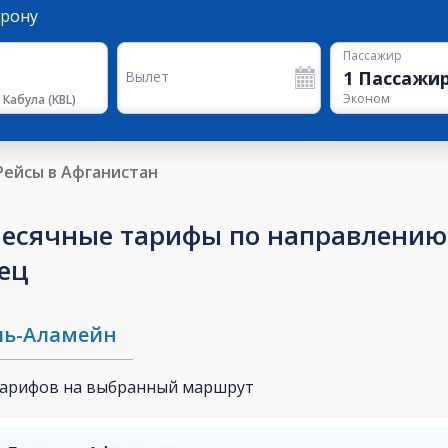
орону
Пассажир
1
Пассажи
Вылет
Эконом
 Кабула
(
KBL
)
Рейсы в Афганистан
есячные тарифы по направлению 
нец
ль-Аламейн
тарифов на выбранный маршрут