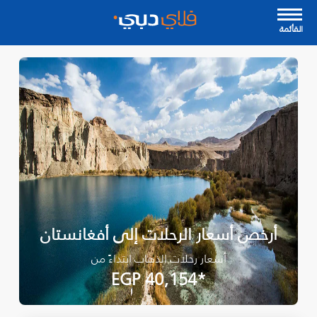
القأئمة
أرخص أسعار الرحلات إلى أفغانستان
أسعار رحلات الذهاب ابتداءً من
*EGP 40,154