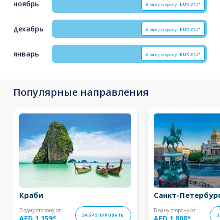
ноябрь
В одну сторону
EUR
314*
декабрь
В одну сторону
EUR
314*
январь
В одну сторону
EUR
314*
Популярные направления
Краби
Санкт-Петербур
В одну сторону от
В одну сторону от
ЗАБРОНИРОВАТЬ
З
AED 1,159
*
AED 1,808
*