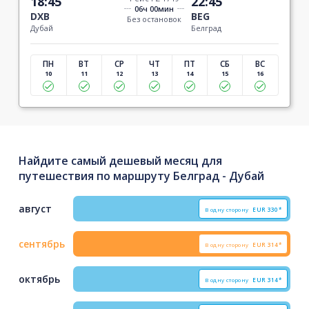
18:45
22:45
06ч 00мин
DXB
BEG
Без остановок
Дубай
Белград
ПН
ВТ
СР
ЧТ
ПТ
СБ
ВС
10
11
12
13
14
15
16
Найдите самый дешевый месяц для
путешествия по маршруту Белград - Дубай
август
В одну сторону
EUR
330*
сентябрь
В одну сторону
EUR
314*
октябрь
В одну сторону
EUR
314*