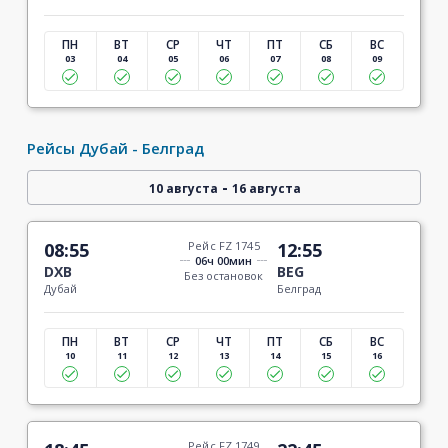
ПН
ВТ
СР
ЧТ
ПТ
СБ
ВС
03
04
05
06
07
08
09
Рейсы Дубай - Белград
-
10 августа
16 августа
08:55
Рейс FZ 1745
12:55
06ч 00мин
DXB
BEG
Без остановок
Дубай
Белград
ПН
ВТ
СР
ЧТ
ПТ
СБ
ВС
10
11
12
13
14
15
16
Рейс FZ 1749