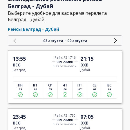
Белград - Дубай
Выберите удобное для вас время перелета
Белград - Дубай.
Рейсы Белград - Дубай
-
03 августа
09 августа
13:55
Рейс FZ 1746
21:15
05ч 20мин
BEG
DXB
Без остановок
Белград
Дубай
ПН
ВТ
СР
ЧТ
ПТ
СБ
ВС
03
04
05
06
07
08
09
23:45
Рейс FZ 1750
07:05
05ч 20мин
BEG
DXB
Без остановок
Белград
Дубай