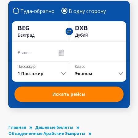
Туда-обратно
В одну сторону
BEG
DXB
Белград
Дубай
Вылет
Пассажир
Класс
1
Пассажир
Эконом
Искать рейсы
Главная
Дешевые билеты
Объединенные Арабские Эмираты