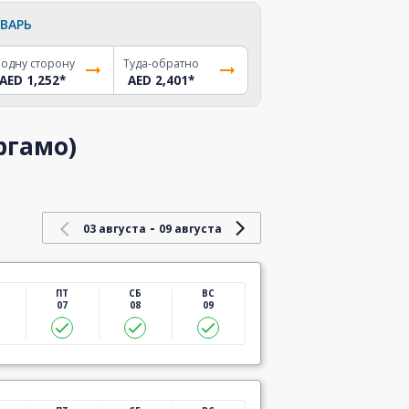
ВАРЬ
 одну сторону
Туда-обратно
AED 1,252
*
AED 2,401
*
ргамо)
-
03 августа
09 августа
ПТ
СБ
ВС
07
08
09