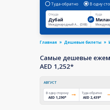
Туда-обратно
В одну ст
Откуда
Куда
Международный Аэропорт Дубая
(
DXB
)
Главная
Дешевые билеты
Самые дешевые ежеме
AED 1,252*
АВГУСТ
В одну сторону
Туда-обратно
AED 1,290
*
AED 2,439
*