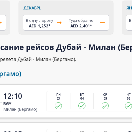
ДЕКАБРЬ
ЯН
В одну сторону
Туда-обратно
В
AED 1,252
*
AED 2,401
*
сание рейсов Дубай - Милан (Бе
релета Дубай - Милан (Бергамо).
ргамо)
12:10
ПН
ВТ
СР
ЧТ
03
04
05
06
BGY
Милан (Бергамо)