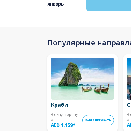
январь
Популярные направл
Краби
С
В одну сторону
В 
от
от
ЗАБРОНИРОВАТЬ
AED 1,159
*
A