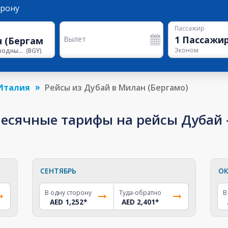
орону
Пассажир
1
Пассажи
Вылет
Эконом
Международный Аэропорт Милан-Бергамо
(
BGY
)
Италия
Рейсы из Дубай в Милан (Бергамо)
сячные тарифы на рейсы Дубай -
СЕНТЯБРЬ
ОК
В одну сторону
Туда-обратно
В
AED 1,252
*
AED 2,401
*