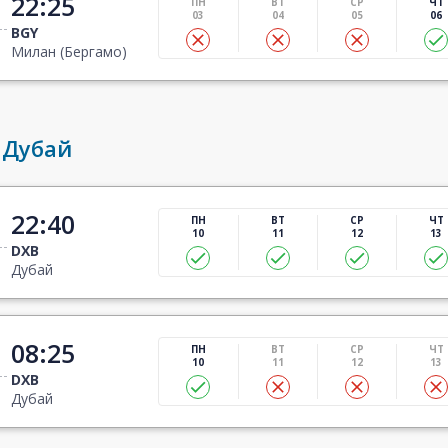
22:25
ПН
ВТ
СР
ЧТ
03
04
05
06
BGY
Милан (Бергамо)
 Дубай
22:40
ПН
ВТ
СР
ЧТ
10
11
12
13
DXB
Дубай
08:25
ПН
ВТ
СР
ЧТ
10
11
12
13
DXB
Дубай