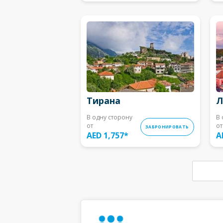
Тирана
Л
В одну сторону
В 
от
от
ЗАБРОНИРОВАТЬ
AED 1,757
*
A