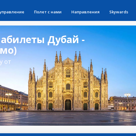
 управление
Полет с нами
Направления
Skywards
абилеты Дубай -
мо)
у от