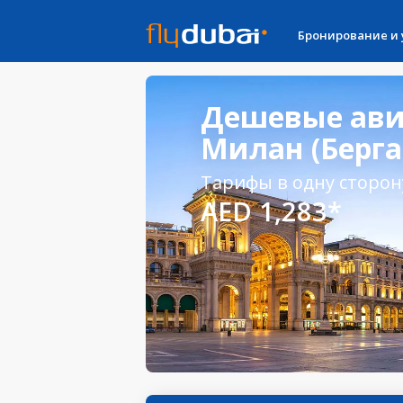
Бронирование и
Дешевые ави
Милан (Берга
Тарифы в одну сторон
AED 1,283*