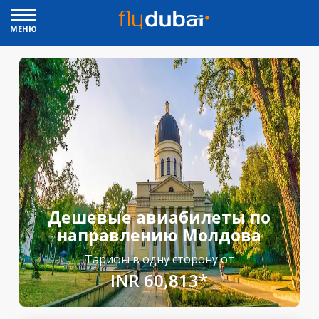
МЕНЮ
Дешевые авиабилеты по
направлению Молдова
Тарифы в одну сторону от
INR 60,813*