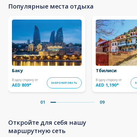
Популярные места отдыха
Баку
Тбилиси
В одну сторону от
В одну сторону от
ЗАБРОНИРОВАТЬ
З
AED 809
*
AED 1,190
*
01
09
Откройте для себя нашу
маршрутную сеть