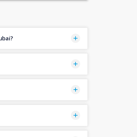
ubai?