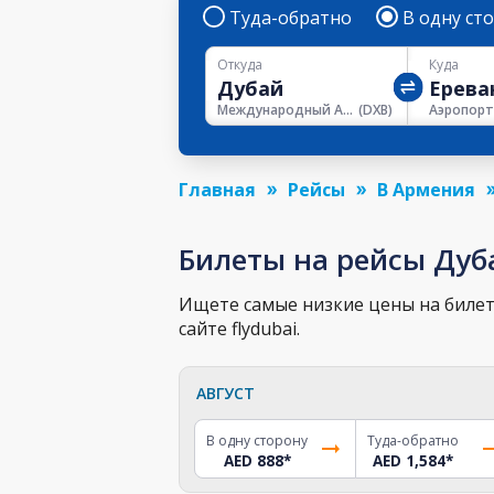
Туда-обратно
В одну ст
Откуда
Куда
Международный Аэропорт Дубая
(
DXB
)
Главная
Рейсы
В Армения
Билеты на рейсы Дуб
Ищете самые низкие цены на билет 
сайте flydubai.
АВГУСТ
В одну сторону
Туда-обратно
AED 888
*
AED 1,584
*