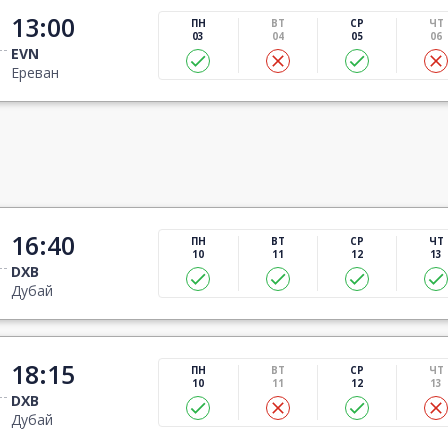
13:00
ПН
ВТ
СР
ЧТ
03
04
05
06
EVN
Ереван
16:40
ПН
ВТ
СР
ЧТ
10
11
12
13
DXB
Дубай
18:15
ПН
ВТ
СР
ЧТ
10
11
12
13
DXB
Дубай