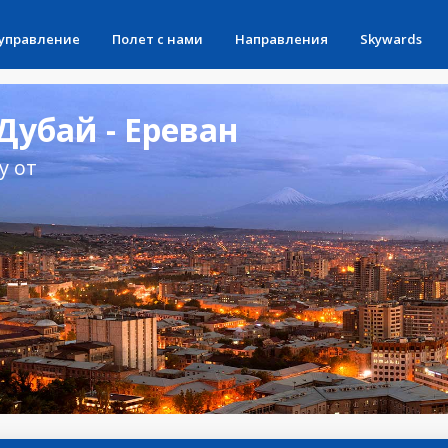
 управление
Полет с нами
Направления
Skywards
убай - Ереван
у от