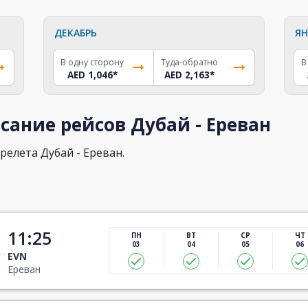
ДЕКАБРЬ
ЯН
В одну сторону
Туда-обратно
В
AED 1,046
*
AED 2,163
*
сание рейсов Дубай - Ереван
релета Дубай - Ереван.
11:25
ПН
ВТ
СР
ЧТ
03
04
05
06
EVN
Ереван