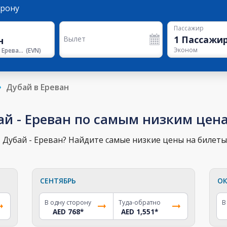
орону
Пассажир
1
Пассажи
Вылет
Эконом
Аэропорт Еревана
(
EVN
)
Дубай в Ереван
ай - Ереван по самым низким цен
Дубай - Ереван? Найдите самые низкие цены на билеты 
СЕНТЯБРЬ
ОК
В одну сторону
Туда-обратно
В
AED 768
*
AED 1,551
*