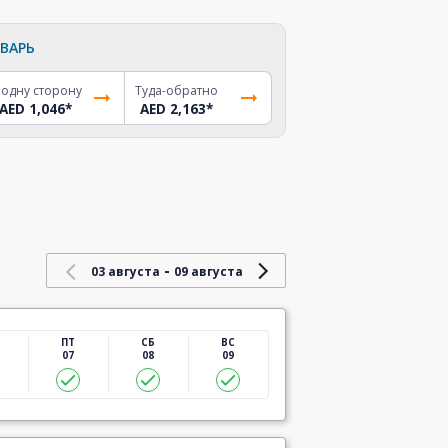
ВАРЬ
 одну сторону
Туда-обратно
AED 1,046
*
AED 2,163
*
-
03 августа
09 августа
ПТ
СБ
ВС
07
08
09