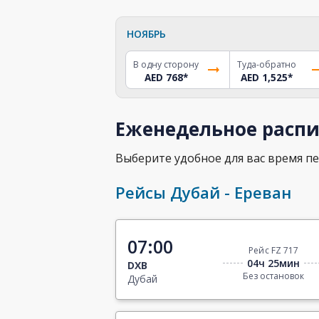
НОЯБРЬ
В одну сторону
Туда-обратно
AED 768
*
AED 1,525
*
Еженедельное распи
Выберите удобное для вас время пе
Рейсы Дубай - Ереван
07:00
Рейс FZ 717
04ч 25мин
DXB
Без остановок
Дубай