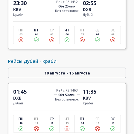
23:30
Рейс FZ 1482
02:55
06ч 25мин
KBV
DXB
Без остановок
Краби
Дубай
ПН
ВТ
СР
ЧТ
ПТ
СБ
ВС
03
04
05
06
07
08
09
Рейсы Дубай - Краби
-
10 августа
16 августа
01:45
Рейс FZ 1463
11:35
06ч 50мин
DXB
KBV
Без остановок
Дубай
Краби
ПН
ВТ
СР
ЧТ
ПТ
СБ
ВС
10
11
12
13
14
15
16