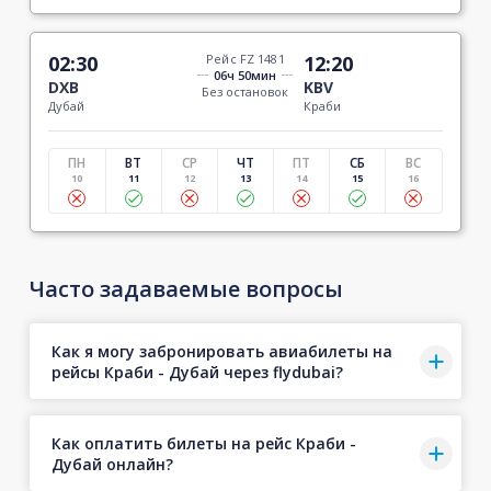
02:30
Рейс FZ 1481
12:20
06ч 50мин
DXB
KBV
Без остановок
Дубай
Краби
ПН
ВТ
СР
ЧТ
ПТ
СБ
ВС
10
11
12
13
14
15
16
Часто задаваемые вопросы
Как я могу забронировать авиабилеты на
рейсы Краби - Дубай через flydubai?
Как оплатить билеты на рейс Краби -
Дубай онлайн?