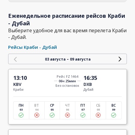
Еженедельное расписание рейсов Краби
- Дубай
Выберите удобное для вас время перелета Краби
- Дубай.
Рейсы Краби - Дубай
-
03 августа
09 августа
13:10
Рейс FZ 1464
16:35
06ч 25мин
KBV
DXB
Без остановок
Краби
Дубай
ПН
ВТ
СР
ЧТ
ПТ
СБ
ВС
03
04
05
06
07
08
09