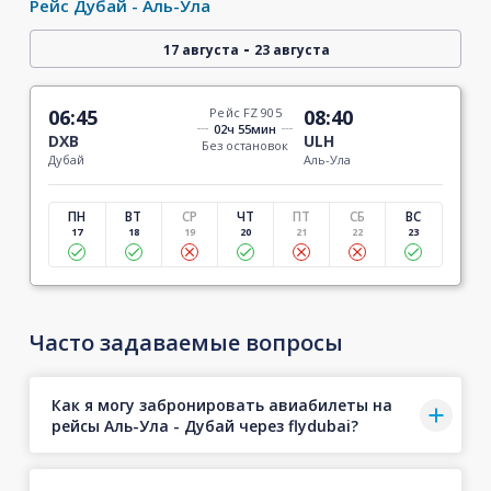
Рейс Дубай - Аль-Ула
-
17 августа
23 августа
06:45
Рейс FZ 905
08:40
02ч 55мин
DXB
ULH
Без остановок
Дубай
Аль-Ула
ПН
ВТ
СР
ЧТ
ПТ
СБ
ВС
17
18
19
20
21
22
23
Часто задаваемые вопросы
Как я могу забронировать авиабилеты на
рейсы Аль-Ула - Дубай через flydubai?