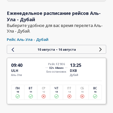
Еженедельное расписание рейсов Аль-
Ула - Дубай
Выберите удобное для вас время перелета Аль-
Ула - Дубай.
Рейс Аль-Ула - Дубай
-
10 августа
16 августа
09:40
Рейс FZ 906
13:25
02ч 44мин
ULH
DXB
Без остановок
Аль-Ула
Дубай
ПН
ВТ
СР
ЧТ
ПТ
СБ
ВС
10
11
12
13
14
15
16