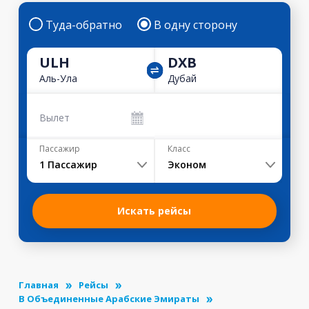
Туда-обратно
В одну сторону
ULH
DXB
Аль-Ула
Дубай
Вылет
Пассажир
Класс
1
Пассажир
Эконом
Искать рейсы
Главная
Рейсы
В Объединенные Арабские Эмираты