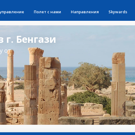
 управление
Полет с нами
Направления
Skywards
 г. Бенгази
у от