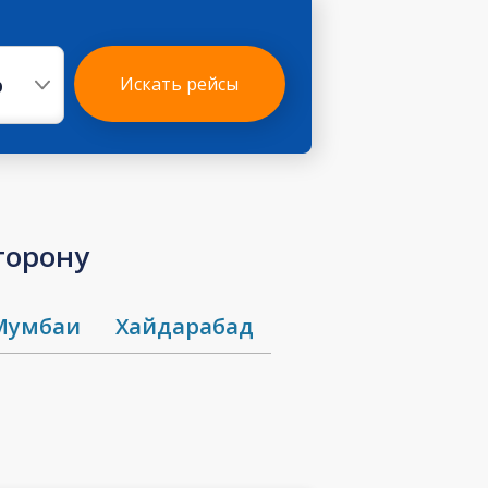
р
Искать рейсы
сторону
Мумбаи
Хайдарабад