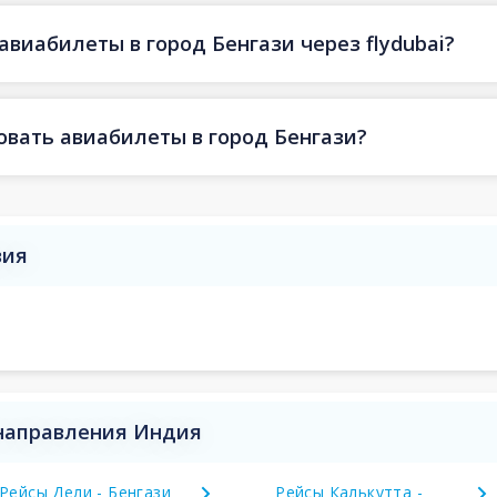
авиабилеты в город Бенгази через flydubai?
овать авиабилеты в город Бенгази?
вия
 направления Индия
Рейсы Дели - Бенгази
Рейсы Калькутта -