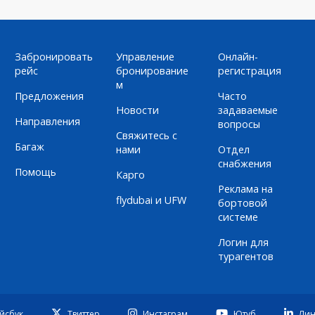
Забронировать
Управление
Онлайн-
рейс
бронирование
регистрация
м
Предложения
Часто
Новости
задаваемые
Направления
вопросы
Свяжитесь с
Багаж
нами
Отдел
снабжения
Помощь
Карго
Реклама на
flydubai и UFW
бортовой
системе
Логин для
турагентов
йсбук
Твиттер
Инстаграм
Ютуб
Лин