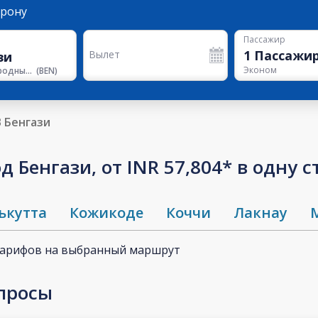
орону
Пассажир
1
Пассажи
Вылет
Эконом
Международный аэропорт Бенина
(
BEN
)
В Бенгази
 Бенгази, от INR 57,804* в одну 
ькутта
Кожикоде
Коччи
Лакнау
тарифов на выбранный маршрут
просы