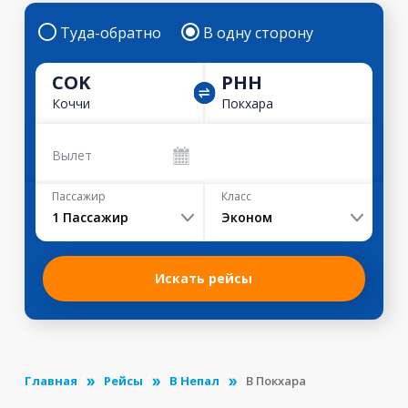
Туда-обратно
В одну сторону
COK
PHH
Коччи
Покхара
Вылет
Пассажир
Класс
1
Пассажир
Эконом
Искать рейсы
Главная
Рейсы
В Непал
В Покхара