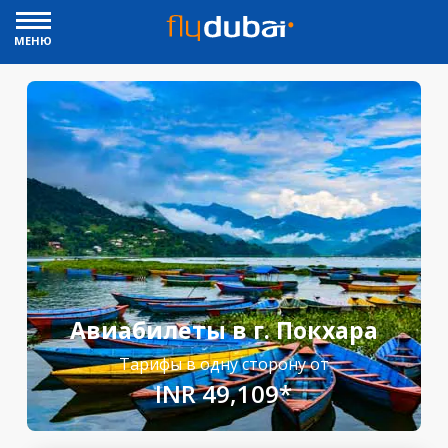
МЕНЮ
Авиабилеты в г. Покхара
Тарифы в одну сторону от
INR 49,109*