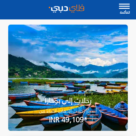
القأئمة
رحلات إلى بوخارا
أسعار رحلات الذهاب ابتداءً من
*INR 49,109