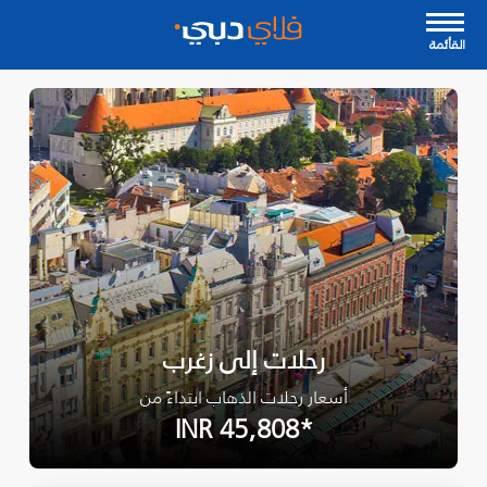
القأئمة
رحلات إلى زغرب
أسعار رحلات الذهاب ابتداءً من
*INR 45,808